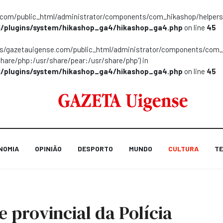
m/public_html/administrator/components/com_hikashop/helpers/helpe
/plugins/system/hikashop_ga4/hikashop_ga4.php
on line
45
ns/gazetauigense.com/public_html/administrator/components/com_hik
share/php:/usr/share/pear:/usr/share/php') in
/plugins/system/hikashop_ga4/hikashop_ga4.php
on line
45
NOMIA
OPINIÃO
DESPORTO
MUNDO
CULTURA
TE
provincial da Polícia