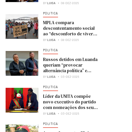
BY
LUISA
08-DEZ-2025
POLITICA
MPLA compara
descontentamento social
ao “desconforto de viver
numa casa em obras”
BY
LUISA
08-DEZ-2025
POLITICA
Russos detidos em Luanda
queriam “provocar
alternância política” e
colocar UNITA no poder
BY
LUISA
03-DEZ-2025
POLITICA
Líder da UNITA compõe
novo executivo do partido
com nomeações dos seus
membros
BY
LUISA
03-DEZ-2025
POLITICA