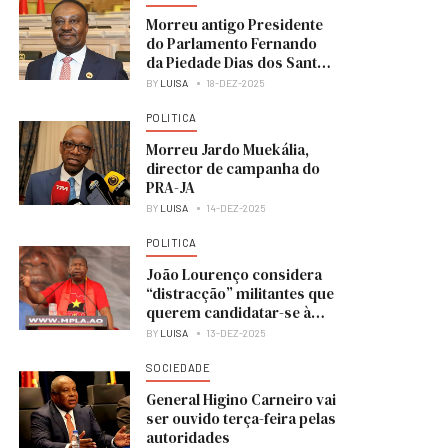
Morreu antigo Presidente
do Parlamento Fernando
da Piedade Dias dos Santos
“Nandó”
BY
LUISA
18-DEZ-2025
POLITICA
Morreu Jardo Muekália,
director de campanha do
PRA-JA
BY
LUISA
14-DEZ-2025
POLITICA
João Lourenço considera
“distracção” militantes que
querem candidatar-se à
liderança do MPLA
BY
LUISA
13-DEZ-2025
SOCIEDADE
General Higino Carneiro vai
ser ouvido terça-feira pelas
autoridades