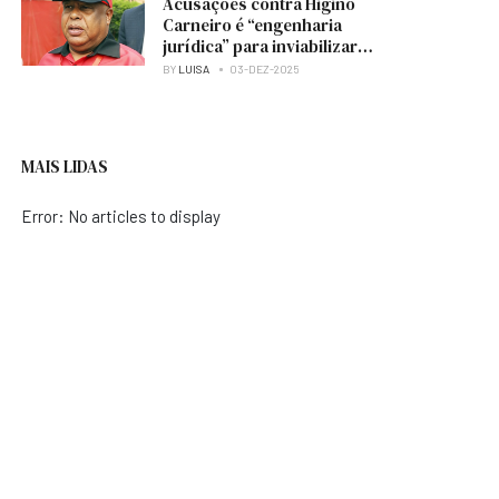
Acusações contra Higino
Carneiro é “engenharia
jurídica” para inviabilizar
candidatura à presidência
BY
LUISA
03-DEZ-2025
do MPLA — analista
MAIS LIDAS
A CULTURA E HOTELARIA
RIBUNAL ESTENDEU A PENA DE NETH NAHARA PARA DOIS ANOS DE PRISÃO
Error: No articles to display