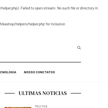
r.php): Failed to open stream: No such file or directory in
ashop/helpers/helper.php' for inclusion
Type 2 or more char
CNOLOGIA
NOSSO CONCTATOS
ULTIMAS NOTICIAS
POLITICA