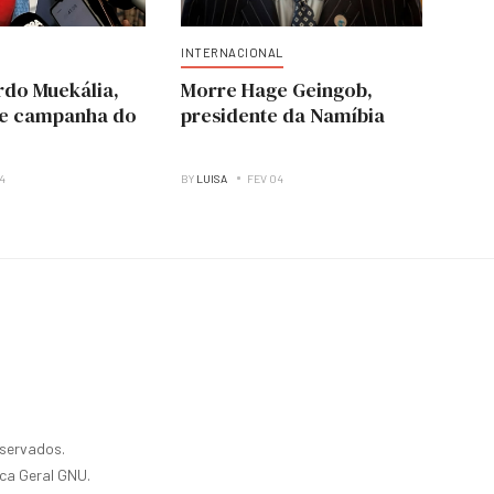
INTERNACIONAL
rdo Muekália,
Morre Hage Geingob,
de campanha do
presidente da Namíbia
14
BY
LUISA
FEV 04
eservados.
ica Geral GNU.