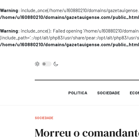
Warning
: include_once(/home/u160880210/domains/gazetauigense.co
/home/u160880210/domains/gazetauigense.com/public_html
Warning
: include_once(): Failed opening '/home/u160880210/domai
(include_path='.:/opt/alt/php83/usr/share/pear:/opt/alt/php83/usr/
/home/u160880210/domains/gazetauigense.com/public_html
POLITICA
SOCIEDADE
ECO
SOCIEDADE
Morreu o comandante 