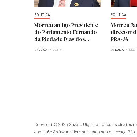
POLITICA
POLITICA
Morreu antigo Presidente
Morreu Ja
do Parlamento Fernando
director 
da Piedade Dias dos
PRA-JA
Santos “Nandó”
BY
LUISA
DEZ 18
BY
LUISA
DEZ 
Copyright © 2026 Gazeta Uigense. Todos os direitos r
Joomla!
é Software Livre publicado sob a
Licença Públ