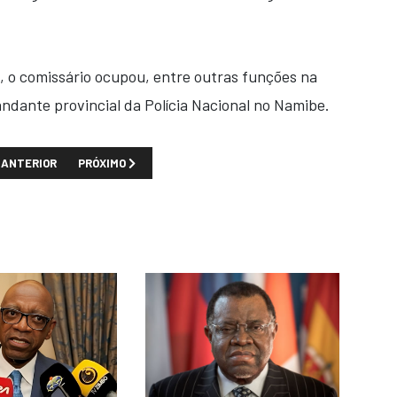
, o comissário ocupou, entre outras funções na
dante provincial da Polícia Nacional no Namibe.
TIGO ANTERIOR: A CORRUPÇÃO NA SECRETARIA GERAL DO MINISTÉRIO D
PRÓXIMO ARTIGO: A PEDIDO DO MINISTÉRIO PÚBLICO, O T
ANTERIOR
PRÓXIMO