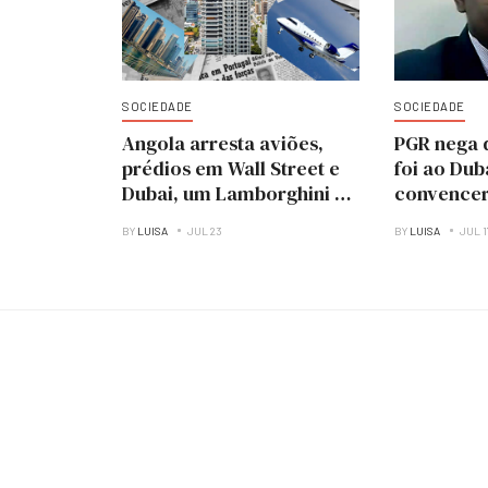
SOCIEDADE
SOCIEDADE
Angola arresta aviões,
PGR nega q
prédios em Wall Street e
foi ao Dub
Dubai, um Lamborghini e
convencer
um SPA
prenderem
BY
LUISA
JUL 23
BY
LUISA
JUL 1
Santos