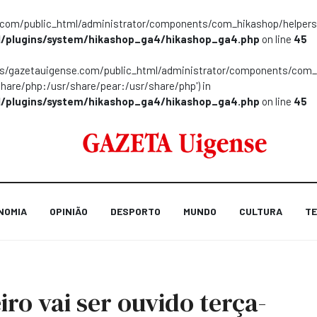
m/public_html/administrator/components/com_hikashop/helpers/helpe
/plugins/system/hikashop_ga4/hikashop_ga4.php
on line
45
ns/gazetauigense.com/public_html/administrator/components/com_hik
share/php:/usr/share/pear:/usr/share/php') in
/plugins/system/hikashop_ga4/hikashop_ga4.php
on line
45
NOMIA
OPINIÃO
DESPORTO
MUNDO
CULTURA
TE
ro vai ser ouvido terça-