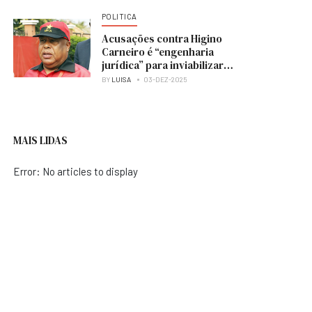
POLITICA
Acusações contra Higino
Carneiro é “engenharia
jurídica” para inviabilizar
candidatura à presidência
BY
LUISA
03-DEZ-2025
do MPLA — analista
MAIS LIDAS
Error: No articles to display