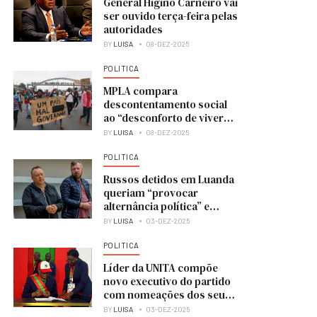
General Higino Carneiro vai
ser ouvido terça-feira pelas
autoridades
BY
LUISA
08-DEZ-2025
POLITICA
MPLA compara
descontentamento social
ao “desconforto de viver
numa casa em obras”
BY
LUISA
08-DEZ-2025
POLITICA
Russos detidos em Luanda
queriam “provocar
alternância política” e
colocar UNITA no poder
BY
LUISA
03-DEZ-2025
POLITICA
Líder da UNITA compõe
novo executivo do partido
com nomeações dos seus
membros
BY
LUISA
03-DEZ-2025