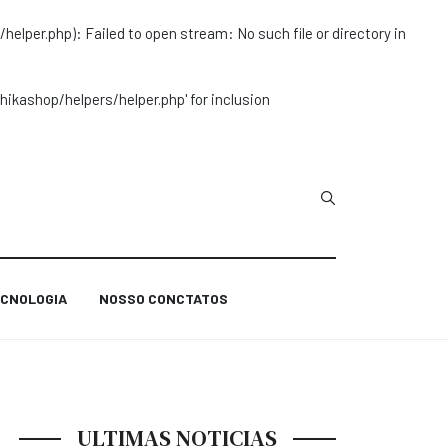
r.php): Failed to open stream: No such file or directory in
ashop/helpers/helper.php' for inclusion
Type 2 or more char
CNOLOGIA
NOSSO CONCTATOS
ULTIMAS NOTICIAS