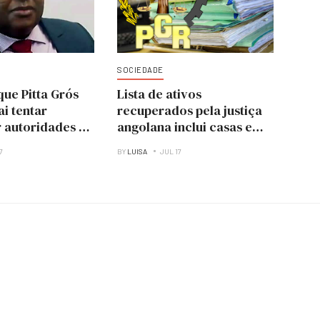
SOCIEDADE
ue Pitta Grós
Lista de ativos
ai tentar
recuperados pela justiça
 autoridades a
angolana inclui casas em
 Isabel dos
Portugal e Brasil
7
BY
LUISA
JUL 17