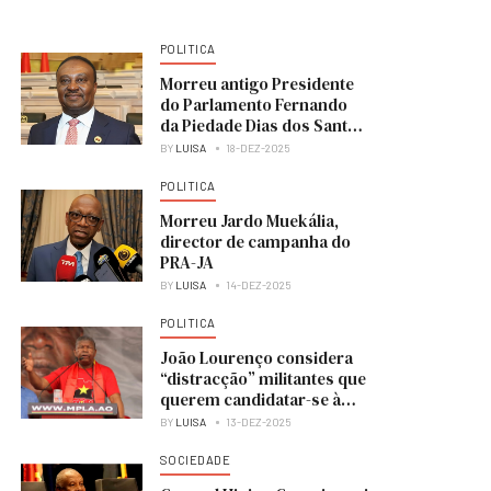
POLITICA
Morreu antigo Presidente
do Parlamento Fernando
da Piedade Dias dos Santos
“Nandó”
BY
LUISA
18-DEZ-2025
POLITICA
Morreu Jardo Muekália,
director de campanha do
PRA-JA
BY
LUISA
14-DEZ-2025
POLITICA
João Lourenço considera
“distracção” militantes que
querem candidatar-se à
liderança do MPLA
BY
LUISA
13-DEZ-2025
SOCIEDADE