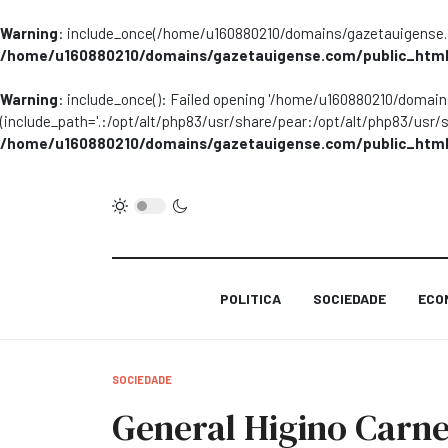
Warning
: include_once(/home/u160880210/domains/gazetauigense.co
/home/u160880210/domains/gazetauigense.com/public_html
Warning
: include_once(): Failed opening '/home/u160880210/domai
(include_path='.:/opt/alt/php83/usr/share/pear:/opt/alt/php83/usr/
/home/u160880210/domains/gazetauigense.com/public_html
POLITICA
SOCIEDADE
ECO
SOCIEDADE
General Higino Carnei