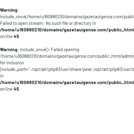
Warning
:
include_once(/home/u160880210/domains/gazetauigense.com/publi
Failed to open stream: No such file or directory in
/home/u160880210/domains/gazetauigense.com/public_html
on line
45
Warning
: include_once(): Failed opening
'/home/u160880210/domains/gazetauigense.com/public_html/admini
for inclusion
(include_path='.:/opt/alt/php83/usr/share/pear:/opt/alt/php83/usr/
in
/home/u160880210/domains/gazetauigense.com/public_html
on line
45