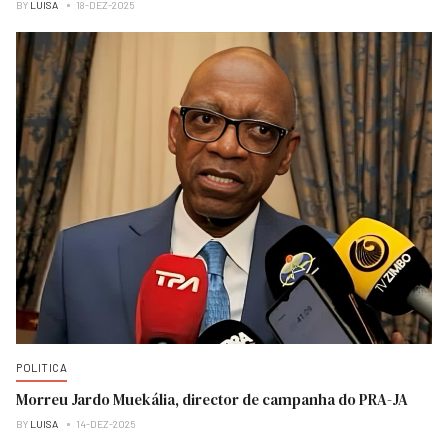
BY
LUISA
18-DEZ-2025
POLITICA
Morreu Jardo Muekália, director de campanha do PRA-JA
BY
LUISA
14-DEZ-2025