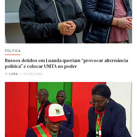
POLITICA
Russos detidos em Luanda queriam “provocar alternância
política” e colocar UNITA no poder
BY
LUISA
03-DEZ-2025