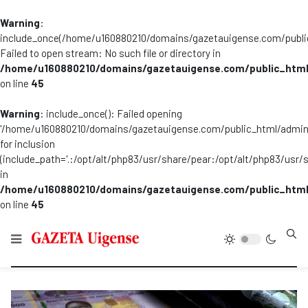
Warning
:
include_once(/home/u160880210/domains/gazetauigense.com/publi
Failed to open stream: No such file or directory in
/home/u160880210/domains/gazetauigense.com/public_html
on line
45
Warning
: include_once(): Failed opening
'/home/u160880210/domains/gazetauigense.com/public_html/admini
for inclusion
(include_path='.:/opt/alt/php83/usr/share/pear:/opt/alt/php83/usr/
in
/home/u160880210/domains/gazetauigense.com/public_html
on line
45
Type