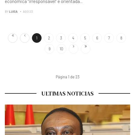
económica “irresponsável” e orientada
...
BY
LUISA
AGO 23
1
2
3
4
5
6
7
8
9
10
Página 1 de 23
ULTIMAS NOTICIAS