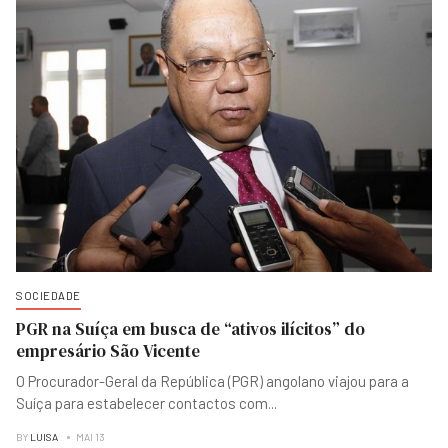
SOCIEDADE
PGR na Suíça em busca de “ativos ilícitos” do
empresário São Vicente
O Procurador-Geral da República (PGR) angolano viajou para a
Suíça para estabelecer contactos com
...
BY
LUISA
MAI 13