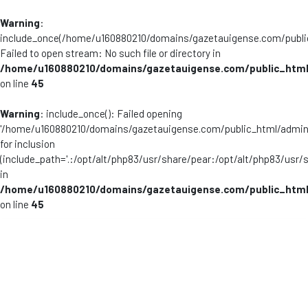
Warning
:
include_once(/home/u160880210/domains/gazetauigense.com/publi
Failed to open stream: No such file or directory in
/home/u160880210/domains/gazetauigense.com/public_html
on line
45
Warning
: include_once(): Failed opening
'/home/u160880210/domains/gazetauigense.com/public_html/admini
for inclusion
(include_path='.:/opt/alt/php83/usr/share/pear:/opt/alt/php83/usr/
in
/home/u160880210/domains/gazetauigense.com/public_html
on line
45