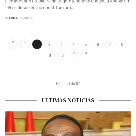
O empresário brasileiro de origem japonesa chegou a Angola em
1987 e desde então constituiu um
...
BY
LUISA
ABR 30
1
2
3
4
5
6
7
8
9
10
Página 1 de 67
ULTIMAS NOTICIAS