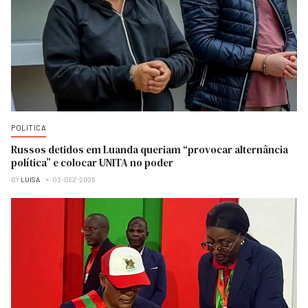
POLITICA
Russos detidos em Luanda queriam “provocar alternância
política” e colocar UNITA no poder
BY
LUISA
03-DEZ-2025