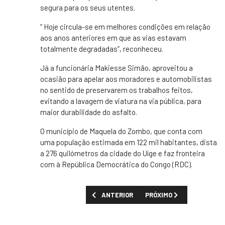
segura para os seus utentes.
“ Hoje circula-se em melhores condições em relação
aos anos anteriores em que as vias estavam
totalmente degradadas”, reconheceu.
Já a funcionária Makiesse Simão, aproveitou a
ocasião para apelar aos moradores e automobilistas
no sentido de preservarem os trabalhos feitos,
evitando a lavagem de viatura na via pública, para
maior durabilidade do asfalto.
O município de Maquela do Zombo, que conta com
uma população estimada em 122 mil habitantes, dista
a 276 quilómetros da cidade do Uíge e faz fronteira
com à República Democrática do Congo (RDC).
ARTIGO ANTERIOR: AFREXIMBANK APOIA CO
PRÓXIMO ARTIGO: QUEM É
ANTERIOR
PRÓXIMO