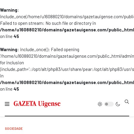
Warning
:
include_once(/home/u160880210/domains/gazetauigense.com/publi
Failed to open stream: No such file or directory in
/home/u160880210/domains/gazetauigense.com/public_html
on line
45
Warning
: include_once(): Failed opening
'/home/u160880210/domains/gazetauigense.com/public_html/admini
for inclusion
(include_path='.:/opt/alt/php83/usr/share/pear:/opt/alt/php83/usr/
in
/home/u160880210/domains/gazetauigense.com/public_html
on line
45
Type
SOCIEDADE