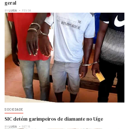
geral
BY
LUISA
FEV 08
SOCIEDADE
SIC detém garimpeiros de diamante no Uíge
BY
LUISA
SET 16