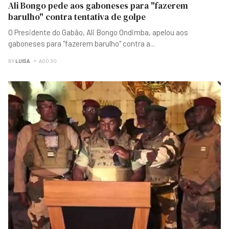
Ali Bongo pede aos gaboneses para "fazerem
barulho" contra tentativa de golpe
O Presidente do Gabão, Ali Bongo Ondimba, apelou aos
gaboneses para "fazerem barulho" contra a
...
BY
LUISA
AGO 30