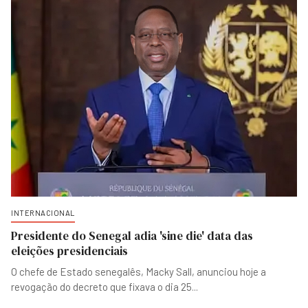
INTERNACIONAL
Presidente do Senegal adia 'sine die' data das
eleições presidenciais
O chefe de Estado senegalês, Macky Sall, anunciou hoje a
revogação do decreto que fixava o dia 25
...