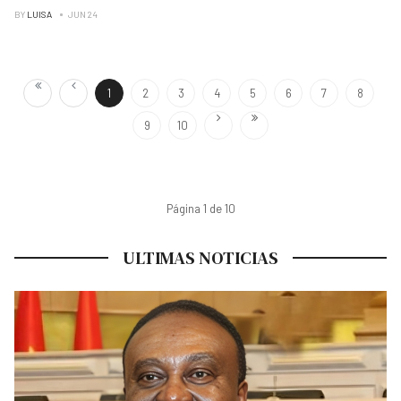
BY
LUISA
JUN 24
1
2
3
4
5
6
7
8
9
10
Página 1 de 10
ULTIMAS NOTICIAS