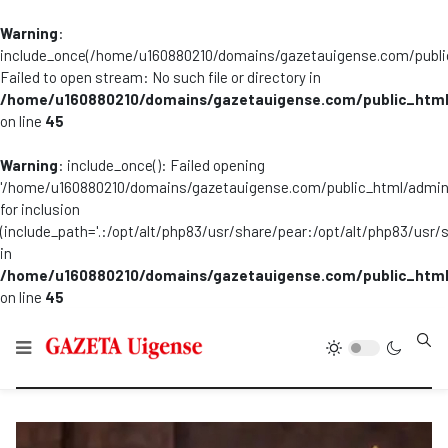
Warning
:
include_once(/home/u160880210/domains/gazetauigense.com/publi
Failed to open stream: No such file or directory in
/home/u160880210/domains/gazetauigense.com/public_html
on line
45
Warning
: include_once(): Failed opening
'/home/u160880210/domains/gazetauigense.com/public_html/admini
for inclusion
(include_path='.:/opt/alt/php83/usr/share/pear:/opt/alt/php83/usr/
in
/home/u160880210/domains/gazetauigense.com/public_html
on line
45
Type