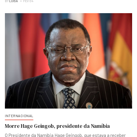
BY
LUISA
FEV 04
INTERNACIONAL
Morre Hage Geingob, presidente da Namíbia
O Presidente da Namíbia Hage Geingob, que estava a receber