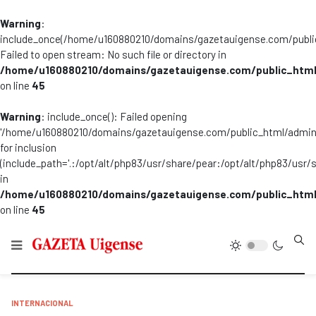
Warning
:
include_once(/home/u160880210/domains/gazetauigense.com/publi
Failed to open stream: No such file or directory in
/home/u160880210/domains/gazetauigense.com/public_html
on line
45
Warning
: include_once(): Failed opening
'/home/u160880210/domains/gazetauigense.com/public_html/admini
for inclusion
(include_path='.:/opt/alt/php83/usr/share/pear:/opt/alt/php83/usr/
in
/home/u160880210/domains/gazetauigense.com/public_html
on line
45
Type
INTERNACIONAL