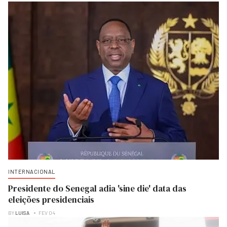
INTERNACIONAL
Presidente do Senegal adia 'sine die' data das
eleições presidenciais
BY
LUISA
FEV 04