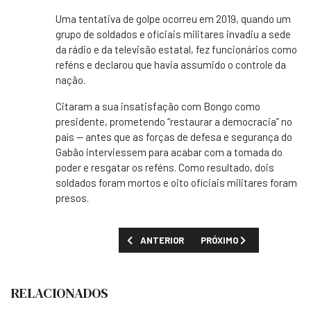
Uma tentativa de golpe ocorreu em 2019, quando um
grupo de soldados e oficiais militares invadiu a sede
da rádio e da televisão estatal, fez funcionários como
reféns e declarou que havia assumido o controle da
nação.
Citaram a sua insatisfação com Bongo como
presidente, prometendo “restaurar a democracia” no
país — antes que as forças de defesa e segurança do
Gabão interviessem para acabar com a tomada do
poder e resgatar os reféns. Como resultado, dois
soldados foram mortos e oito oficiais militares foram
presos.
ARTIGO ANTERIOR: ALI BONGO PEDE AOS 
PRÓXIMO ARTIGO: RARA 
ANTERIOR
PRÓXIMO
RELACIONADOS