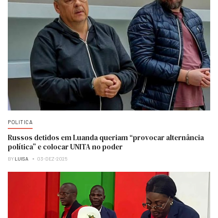
POLITICA
Russos detidos em Luanda queriam “provocar alternância
política” e colocar UNITA no poder
BY
LUISA
03-DEZ-2025