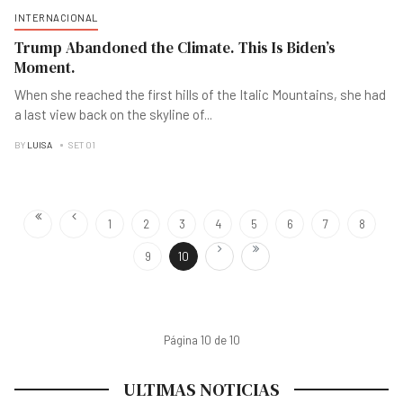
INTERNACIONAL
Trump Abandoned the Climate. This Is Biden’s
Moment.
When she reached the first hills of the Italic Mountains, she had
a last view back on the skyline of
...
BY
LUISA
SET 01
1
2
3
4
5
6
7
8
9
10
Página 10 de 10
ULTIMAS NOTICIAS