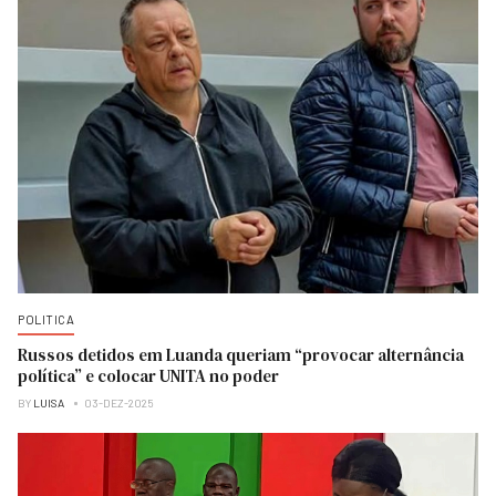
POLITICA
Russos detidos em Luanda queriam “provocar alternância
política” e colocar UNITA no poder
BY
LUISA
03-DEZ-2025