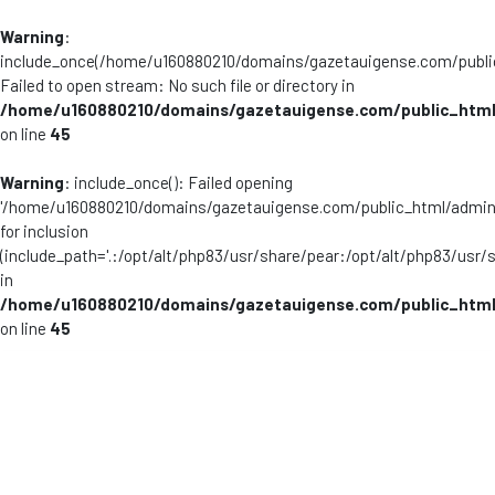
Warning
:
include_once(/home/u160880210/domains/gazetauigense.com/publi
Failed to open stream: No such file or directory in
/home/u160880210/domains/gazetauigense.com/public_html
on line
45
Warning
: include_once(): Failed opening
'/home/u160880210/domains/gazetauigense.com/public_html/admini
for inclusion
(include_path='.:/opt/alt/php83/usr/share/pear:/opt/alt/php83/usr/
in
/home/u160880210/domains/gazetauigense.com/public_html
on line
45