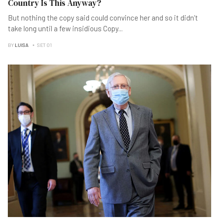
Country Is This Anyway?
But nothing the copy said could convince her and so it didn’t
take long until a few insidious Copy
...
BY
LUISA
SET 01