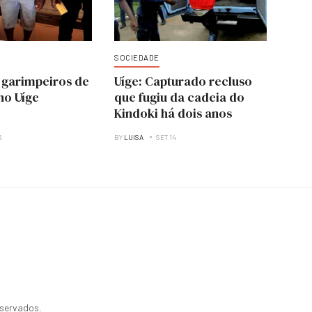
SOCIEDADE
 garimpeiros de
Uíge: Capturado recluso
no Uíge
que fugiu da cadeia do
Kindoki há dois anos
6
BY
LUISA
SET 14
eservados.