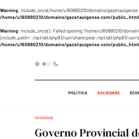
Warning
: include_once(/home/u160880210/domains/gazetauigense.co
/home/u160880210/domains/gazetauigense.com/public_html
Warning
: include_once(): Failed opening '/home/u160880210/domai
(include_path='.:/opt/alt/php83/usr/share/pear:/opt/alt/php83/usr/
/home/u160880210/domains/gazetauigense.com/public_html
POLITICA
SOCIEDADE
ECO
SOCIEDADE
Governo Provincial d