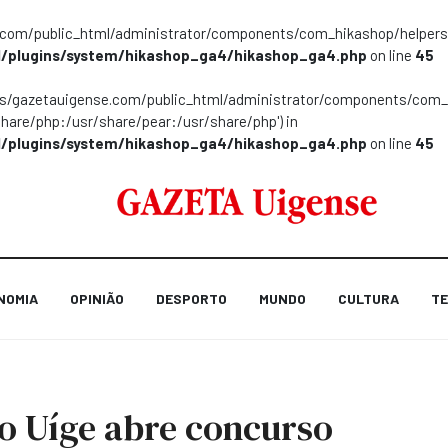
m/public_html/administrator/components/com_hikashop/helpers/helpe
/plugins/system/hikashop_ga4/hikashop_ga4.php
on line
45
ns/gazetauigense.com/public_html/administrator/components/com_hik
share/php:/usr/share/pear:/usr/share/php') in
/plugins/system/hikashop_ga4/hikashop_ga4.php
on line
45
NOMIA
OPINIÃO
DESPORTO
MUNDO
CULTURA
TE
o Uíge abre concurso