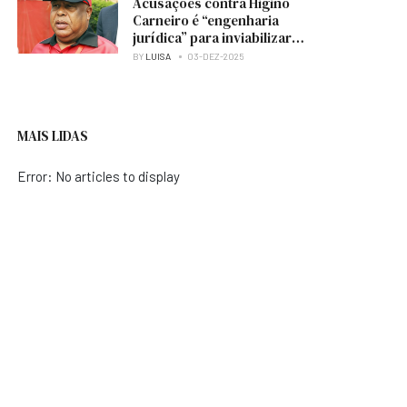
Acusações contra Higino
Carneiro é “engenharia
jurídica” para inviabilizar
candidatura à presidência
BY
LUISA
03-DEZ-2025
do MPLA — analista
MAIS LIDAS
Error: No articles to display