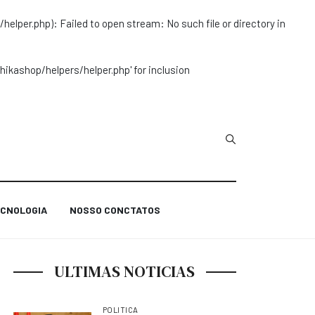
r.php): Failed to open stream: No such file or directory in
ashop/helpers/helper.php' for inclusion
Type 2 or more char
CNOLOGIA
NOSSO CONCTATOS
ULTIMAS NOTICIAS
POLITICA