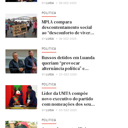
BY
LUISA
08-DEZ-2025
POLITICA
MPLA compara
descontentamento social
ao “desconforto de viver
numa casa em obras”
BY
LUISA
08-DEZ-2025
POLITICA
Russos detidos em Luanda
queriam “provocar
alternância política” e
colocar UNITA no poder
BY
LUISA
03-DEZ-2025
POLITICA
Líder da UNITA compõe
novo executivo do partido
com nomeações dos seus
membros
BY
LUISA
03-DEZ-2025
POLITICA