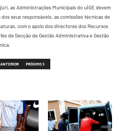
júri, as Administrações Municipais do uÍGE devem
o dos seus responsáveis, as comissões técnicas de
aturas, com o apoio dos directores dos Recursos
es de Secção de Gestão Administrativa e Gestão
nica.
TIGO ANTERIOR: TAAG INICIA VOOS REGULARES DE CARGA NO CONTINEN
PRÓXIMO ARTIGO: JAPÃO E CONGOLESA GECAMINES ACORD
ANTERIOR
PRÓXIMO