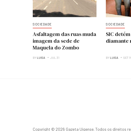
SOCIEDADE
SOCIEDADE
Asfaltagem das ruas muda
SIC detém
imagem da sede de
diamante 
Maquela do Zombo
BY
LUISA
JUL 31
BY
LUISA
SET 1
Copyright © 2026 Gazeta Uigense. Todos os direitos r