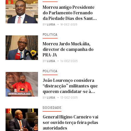
Morreu antigo Presidente
do Parlamento Fernando
da Piedade Dias dos Santos
“Nandó”
BY
LUISA
18-DEZ-2025
POLITICA
Morreu Jardo Muekália,
director de campanha do
PRA-JA
BY
LUISA
14-DEZ-2025
POLITICA
João Lourenço considera
“distracção” militantes que
querem candidatar-se à
liderança do MPLA
BY
LUISA
13-DEZ-2025
SOCIEDADE
General Higino Carneiro vai
ser ouvido terça-feira pelas
autoridades