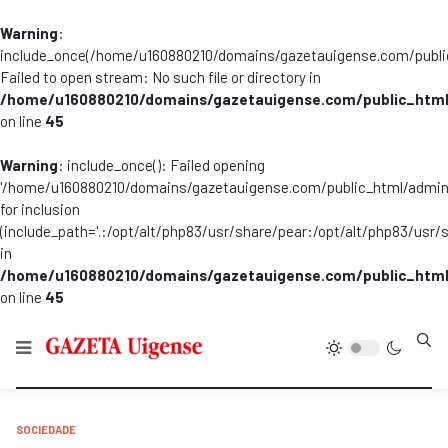
Warning
:
include_once(/home/u160880210/domains/gazetauigense.com/publi
Failed to open stream: No such file or directory in
/home/u160880210/domains/gazetauigense.com/public_html
on line
45
Warning
: include_once(): Failed opening
'/home/u160880210/domains/gazetauigense.com/public_html/admini
for inclusion
(include_path='.:/opt/alt/php83/usr/share/pear:/opt/alt/php83/usr/
in
/home/u160880210/domains/gazetauigense.com/public_html
on line
45
Type
SOCIEDADE