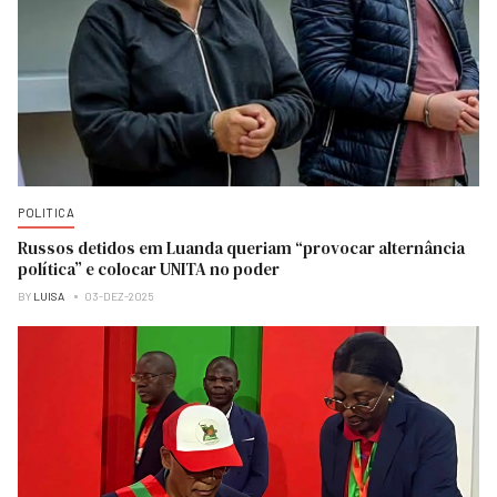
POLITICA
Russos detidos em Luanda queriam “provocar alternância
política” e colocar UNITA no poder
BY
LUISA
03-DEZ-2025