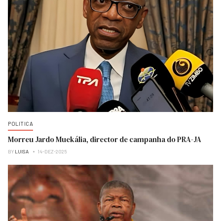
POLITICA
Morreu Jardo Muekália, director de campanha do PRA-JA
BY
LUISA
14-DEZ-2025