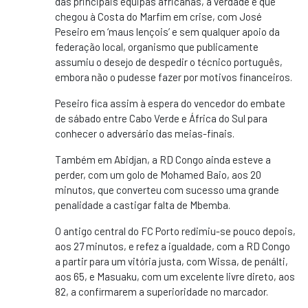
das principais equipas africanas, a verdade é que
chegou à Costa do Marfim em crise, com José
Peseiro em ‘maus lençois’ e sem qualquer apoio da
federação local, organismo que publicamente
assumiu o desejo de despedir o técnico português,
embora não o pudesse fazer por motivos financeiros.
Peseiro fica assim à espera do vencedor do embate
de sábado entre Cabo Verde e África do Sul para
conhecer o adversário das meias-finais.
Também em Abidjan, a RD Congo ainda esteve a
perder, com um golo de Mohamed Baio, aos 20
minutos, que converteu com sucesso uma grande
penalidade a castigar falta de Mbemba.
O antigo central do FC Porto redimiu-se pouco depois,
aos 27 minutos, e refez a igualdade, com a RD Congo
a partir para um vitória justa, com Wissa, de penálti,
aos 65, e Masuaku, com um excelente livre direto, aos
82, a confirmarem a superioridade no marcador.