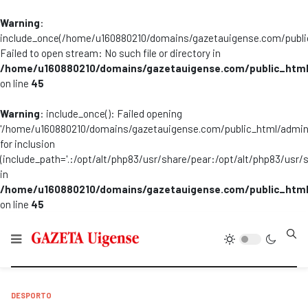
Warning
:
include_once(/home/u160880210/domains/gazetauigense.com/publi
Failed to open stream: No such file or directory in
/home/u160880210/domains/gazetauigense.com/public_html
on line
45
Warning
: include_once(): Failed opening
'/home/u160880210/domains/gazetauigense.com/public_html/admini
for inclusion
(include_path='.:/opt/alt/php83/usr/share/pear:/opt/alt/php83/usr/
in
/home/u160880210/domains/gazetauigense.com/public_html
on line
45
Type
DESPORTO