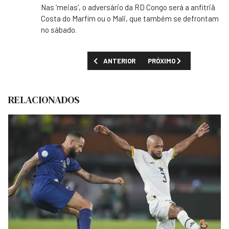
Nas ‘meias’, o adversário da RD Congo será a anfitriã
Costa do Marfim ou o Mali, que também se defrontam
no sábado.
ARTIGO ANTERIOR: CABO VERDE ELIMINADO
PRÓXIMO ARTIGO: FAF INT
ANTERIOR
PRÓXIMO
RELACIONADOS