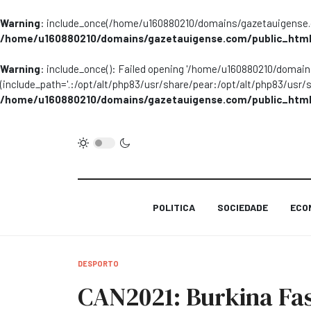
Warning
: include_once(/home/u160880210/domains/gazetauigense.co
/home/u160880210/domains/gazetauigense.com/public_html
Warning
: include_once(): Failed opening '/home/u160880210/domai
(include_path='.:/opt/alt/php83/usr/share/pear:/opt/alt/php83/usr/
/home/u160880210/domains/gazetauigense.com/public_html
POLITICA
SOCIEDADE
ECO
DESPORTO
CAN2021: Burkina Fa