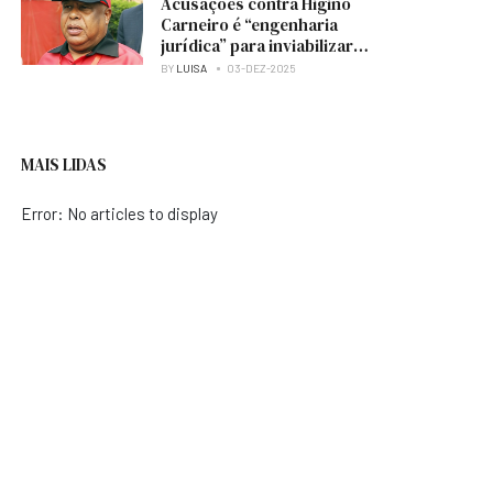
Acusações contra Higino
Carneiro é “engenharia
jurídica” para inviabilizar
candidatura à presidência
BY
LUISA
03-DEZ-2025
do MPLA — analista
MAIS LIDAS
Error: No articles to display