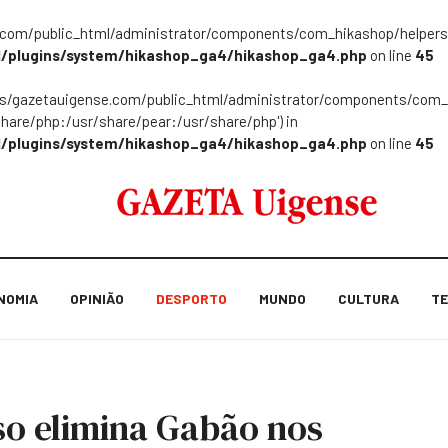
m/public_html/administrator/components/com_hikashop/helpers/helpe
/plugins/system/hikashop_ga4/hikashop_ga4.php
on line
45
ns/gazetauigense.com/public_html/administrator/components/com_hik
share/php:/usr/share/pear:/usr/share/php') in
/plugins/system/hikashop_ga4/hikashop_ga4.php
on line
45
NOMIA
OPINIÃO
DESPORTO
MUNDO
CULTURA
TE
so elimina Gabão nos