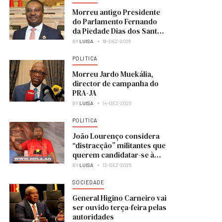
Morreu antigo Presidente
do Parlamento Fernando
da Piedade Dias dos Santos
“Nandó”
BY
LUISA
18-DEZ-2025
POLITICA
Morreu Jardo Muekália,
director de campanha do
PRA-JA
BY
LUISA
14-DEZ-2025
POLITICA
João Lourenço considera
“distracção” militantes que
querem candidatar-se à
liderança do MPLA
BY
LUISA
13-DEZ-2025
SOCIEDADE
General Higino Carneiro vai
ser ouvido terça-feira pelas
autoridades