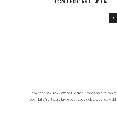
entre a Nigéria e a Tunísia.
AR
Copyright © 2026 Gazeta Uigense. Todos os direitos r
Joomla!
é Software Livre publicado sob a
Licença Públ