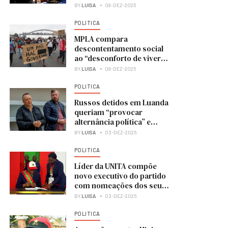
BY
LUISA
08-DEZ-2025
POLITICA
MPLA compara
descontentamento social
ao “desconforto de viver
numa casa em obras”
BY
LUISA
08-DEZ-2025
POLITICA
Russos detidos em Luanda
queriam “provocar
alternância política” e
colocar UNITA no poder
BY
LUISA
03-DEZ-2025
POLITICA
Líder da UNITA compõe
novo executivo do partido
com nomeações dos seus
membros
BY
LUISA
03-DEZ-2025
POLITICA