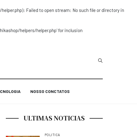
r.php): Failed to open stream: No such file or directory in
ashop/helpers/helper.php' for inclusion
Type 2 or more char
CNOLOGIA
NOSSO CONCTATOS
ULTIMAS NOTICIAS
POLITICA