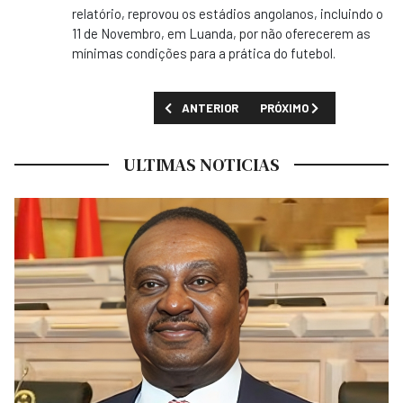
relatório, reprovou os estádios angolanos, incluindo o
11 de Novembro, em Luanda, por não oferecerem as
mínimas condições para a prática do futebol.
ARTIGO ANTERIOR: CAN2021: SENEGAL VEN
PRÓXIMO ARTIGO: TUNÍSIA
ANTERIOR
PRÓXIMO
ULTIMAS NOTICIAS