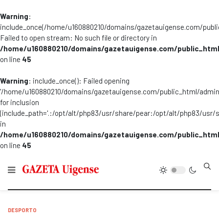
Warning
:
include_once(/home/u160880210/domains/gazetauigense.com/publi
Failed to open stream: No such file or directory in
/home/u160880210/domains/gazetauigense.com/public_html
on line
45
Warning
: include_once(): Failed opening
'/home/u160880210/domains/gazetauigense.com/public_html/admini
for inclusion
(include_path='.:/opt/alt/php83/usr/share/pear:/opt/alt/php83/usr/
in
/home/u160880210/domains/gazetauigense.com/public_html
on line
45
Type
DESPORTO