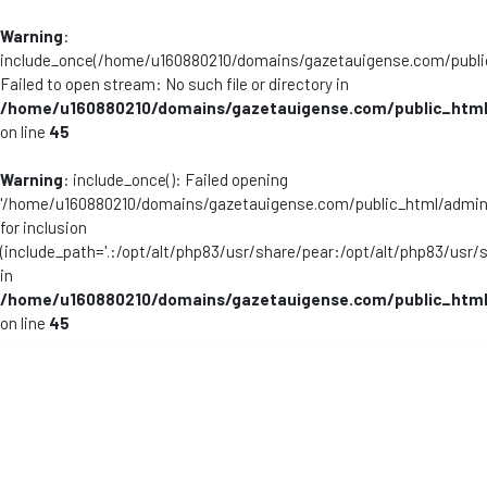
Warning
:
include_once(/home/u160880210/domains/gazetauigense.com/publi
Failed to open stream: No such file or directory in
/home/u160880210/domains/gazetauigense.com/public_html
on line
45
Warning
: include_once(): Failed opening
'/home/u160880210/domains/gazetauigense.com/public_html/admini
for inclusion
(include_path='.:/opt/alt/php83/usr/share/pear:/opt/alt/php83/usr/
in
/home/u160880210/domains/gazetauigense.com/public_html
on line
45