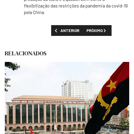
flexibilização das restrições da pandemia da covid-19
pela China.
ARTIGO ANTERIOR: LUCRO DA SONANGOL CR
PRÓXIMO ARTIGO: ANGOL
ANTERIOR
PRÓXIMO
RELACIONADOS