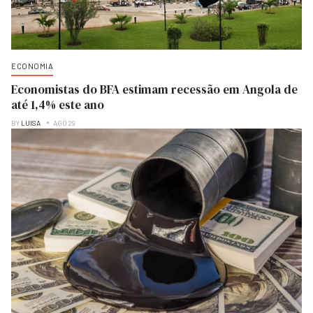
ECONOMIA
Economistas do BFA estimam recessão em Angola de
até 1,4% este ano
BY
LUISA
AGO 29