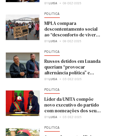
BY
LUISA
08-DEZ-2025
POLITICA
MPLA compara
descontentamento social
ao “desconforto de viver
numa casa em obras”
BY
LUISA
08-DEZ-2025
POLITICA
Russos detidos em Luanda
queriam “provocar
alternância política” e
colocar UNITA no poder
BY
LUISA
03-DEZ-2025
POLITICA
Líder da UNITA compõe
novo executivo do partido
com nomeações dos seus
membros
BY
LUISA
03-DEZ-2025
POLITICA