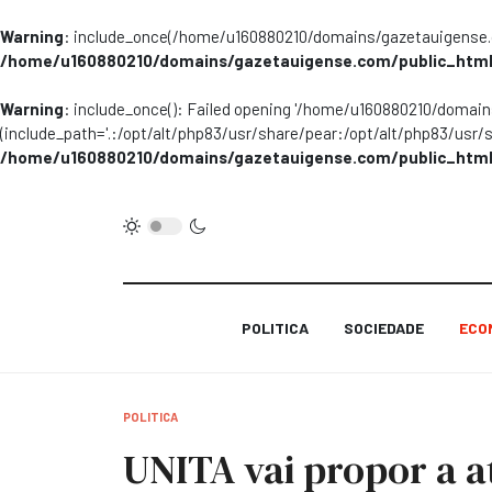
Warning
: include_once(/home/u160880210/domains/gazetauigense.co
/home/u160880210/domains/gazetauigense.com/public_html
Warning
: include_once(): Failed opening '/home/u160880210/domai
(include_path='.:/opt/alt/php83/usr/share/pear:/opt/alt/php83/usr/
/home/u160880210/domains/gazetauigense.com/public_html
POLITICA
SOCIEDADE
ECO
POLITICA
UNITA vai propor a a