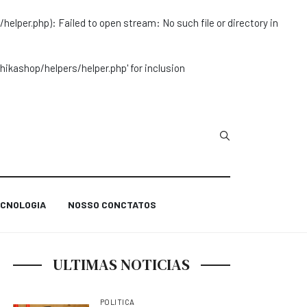
r.php): Failed to open stream: No such file or directory in
ashop/helpers/helper.php' for inclusion
Type 2 or more char
CNOLOGIA
NOSSO CONCTATOS
ULTIMAS NOTICIAS
POLITICA