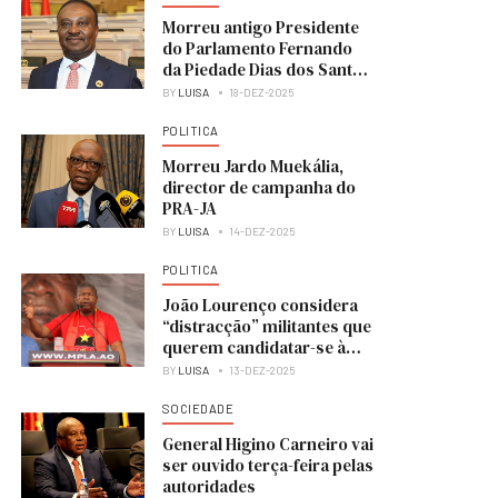
Morreu antigo Presidente
do Parlamento Fernando
da Piedade Dias dos Santos
“Nandó”
BY
LUISA
18-DEZ-2025
POLITICA
Morreu Jardo Muekália,
director de campanha do
PRA-JA
BY
LUISA
14-DEZ-2025
POLITICA
João Lourenço considera
“distracção” militantes que
querem candidatar-se à
liderança do MPLA
BY
LUISA
13-DEZ-2025
SOCIEDADE
General Higino Carneiro vai
ser ouvido terça-feira pelas
autoridades