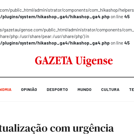
m/public_html/administrator/components/com_hikashop/helpers/helpe
/plugins/system/hikashop_ga4/hikashop_ga4.php
on line
45
ns/gazetauigense.com/public_html/administrator/components/com_hik
share/php:/usr/share/pear:/usr/share/php') in
/plugins/system/hikashop_ga4/hikashop_ga4.php
on line
45
NOMIA
OPINIÃO
DESPORTO
MUNDO
CULTURA
TE
tualização com urgência