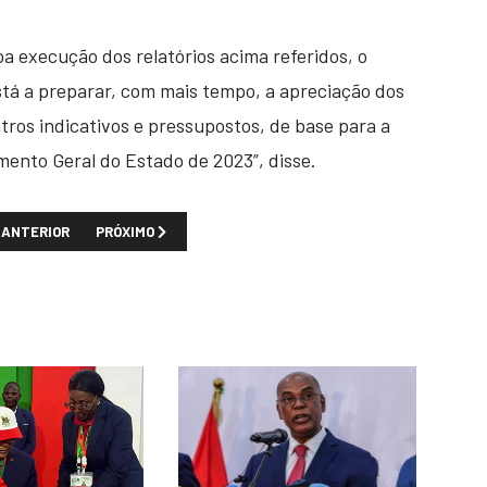
a execução dos relatórios acima referidos, o
tá a preparar, com mais tempo, a apreciação dos
tros indicativos e pressupostos, de base para a
ento Geral do Estado de 2023”, disse.
TIGO ANTERIOR: PR DECRETA ANISTIA DE NATAL DISPENSANDO PENAS D
PRÓXIMO ARTIGO: CNE PRECISA DE REFORMA PARA "SE AC
ANTERIOR
PRÓXIMO