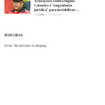
Acusações contra Higino
Carneiro é “engenharia
jurídica” para inviabilizar
candidatura à presidência
BY
LUISA
03-DEZ-2025
do MPLA — analista
MAIS LIDAS
Error: No articles to display