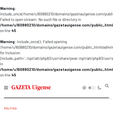
Warning
:
include_once(/home/u160880210/domains/gazetauigense.com/publi
Failed to open stream: No such file or directory in
/home/u160880210/domains/gazetauigense.com/public_html
on line
45
Warning
: include_once(): Failed opening
'/home/u160880210/domains/gazetauigense.com/public_html/admini
for inclusion
(include_path='.:/opt/alt/php83/usr/share/pear:/opt/alt/php83/usr/
in
/home/u160880210/domains/gazetauigense.com/public_html
on line
45
Type
POLITICA