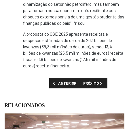
dinamização do setor não petrolífero, mas também
para tornar a nossa economia mais resiliente aos
choques externos por via de uma gestão prudente das
finanças públicas do país”, frisou.
A proposta do OGE 2023 apresenta receitas e
despesas estimadas de cerca de 20,1 biliões de
kwanzas (38,3 mil milhões de euros), sendo 13,4
biliões de kwanzas (25,5 mil milhões de euros) receita
fiscal e 6,6 biliões de kwanzas (12,5 mil milhões de
euros) receita financeira.
ARTIGO ANTERIOR: PRESIDENTE NOMEOU A
PRÓXIMO ARTIGO: "VAMOS
ANTERIOR
PRÓXIMO
RELACIONADOS