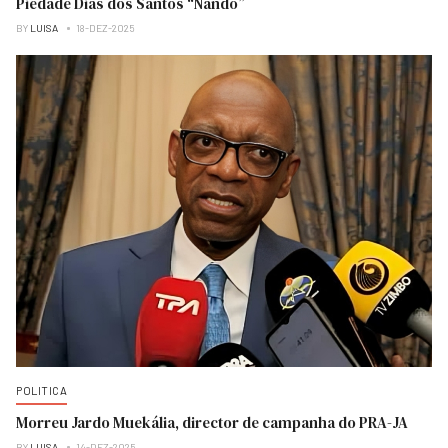
Piedade Dias dos Santos “Nandó”
BY
LUISA
18-DEZ-2025
POLITICA
Morreu Jardo Muekália, director de campanha do PRA-JA
BY
LUISA
14-DEZ-2025