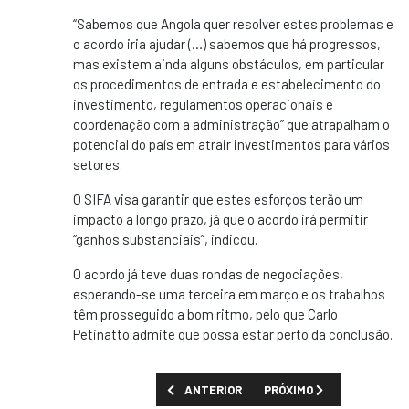
“Sabemos que Angola quer resolver estes problemas e
o acordo iria ajudar (…) sabemos que há progressos,
mas existem ainda alguns obstáculos, em particular
os procedimentos de entrada e estabelecimento do
investimento, regulamentos operacionais e
coordenação com a administração” que atrapalham o
potencial do país em atrair investimentos para vários
setores.
O SIFA visa garantir que estes esforços terão um
impacto a longo prazo, já que o acordo irá permitir
“ganhos substanciais”, indicou.
O acordo já teve duas rondas de negociações,
esperando-se uma terceira em março e os trabalhos
têm prosseguido a bom ritmo, pelo que Carlo
Petinatto admite que possa estar perto da conclusão.
ARTIGO ANTERIOR: TAXA DE DESEMPREGO 
PRÓXIMO ARTIGO: ACTIVI
ANTERIOR
PRÓXIMO