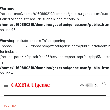
Warning
:
include_once(/home/u160880210/domains/gazetauigense.com/publi
Failed to open stream: No such file or directory in
/home/u160880210/domains/gazetauigense.com/public_html
on line
45
Warning
: include_once(): Failed opening
'/home/u160880210/domains/gazetauigense.com/public_html/admini
for inclusion
(include_path='.:/opt/alt/php83/usr/share/pear:/opt/alt/php83/usr/
in
/home/u160880210/domains/gazetauigense.com/public_html
on line
45
Type
POLITICA