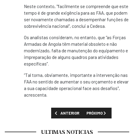
Neste contexto, "facilmente se compreende que este
tempo é de grande exigência para as FAA, que podem
ser novamente chamadas a desempenhar funções de
sobrevivência nacional", conclui a Cedesa.
Os analistas consideram, no entanto, que “as Forças
Armadas de Angola têm material obsoleto e não
modernizado, falta de manutenção do equipamento e
impreparação de alguns quadros para atividades
específicas”.
“Tal torna, obviamente, importante a intervenção nas
FAA no sentido de aumentar o seu orçamento e elevar
a sua capacidade operacional face aos desafios",
acrescenta.
ARTIGO ANTERIOR: CNE LANÇA CONCURSOS
PRÓXIMO ARTIGO: TAXA D
ANTERIOR
PRÓXIMO
ULTIMAS NOTICIAS