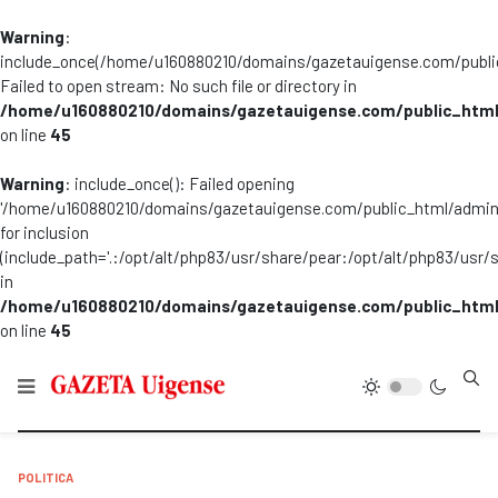
Warning
:
include_once(/home/u160880210/domains/gazetauigense.com/publi
Failed to open stream: No such file or directory in
/home/u160880210/domains/gazetauigense.com/public_html
on line
45
Warning
: include_once(): Failed opening
'/home/u160880210/domains/gazetauigense.com/public_html/admini
for inclusion
(include_path='.:/opt/alt/php83/usr/share/pear:/opt/alt/php83/usr/
in
/home/u160880210/domains/gazetauigense.com/public_html
on line
45
Type
POLITICA