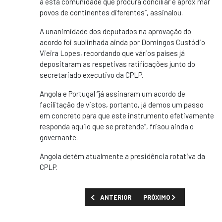
a esta comunidade que procura conciliar e aproximar
povos de continentes diferentes”, assinalou.
A unanimidade dos deputados na aprovação do
acordo foi sublinhada ainda por Domingos Custódio
Vieira Lopes, recordando que vários países já
depositaram as respetivas ratificações junto do
secretariado executivo da CPLP.
Angola e Portugal “já assinaram um acordo de
facilitação de vistos, portanto, já demos um passo
em concreto para que este instrumento efetivamente
responda aquilo que se pretende”, frisou ainda o
governante.
Angola detém atualmente a presidência rotativa da
CPLP.
ARTIGO ANTERIOR: COVID-19: ANGOLA REA
PRÓXIMO ARTIGO: CAFUNF
ANTERIOR
PRÓXIMO