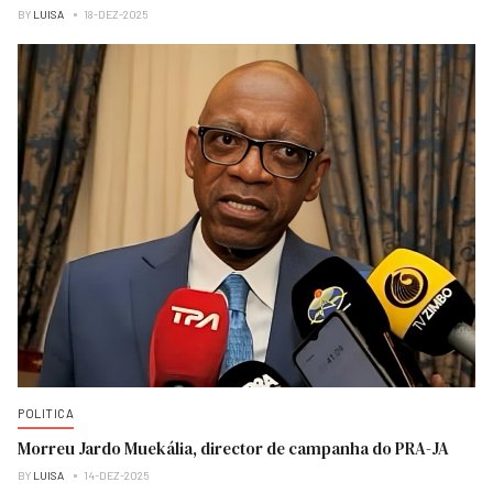
BY
LUISA
18-DEZ-2025
POLITICA
Morreu Jardo Muekália, director de campanha do PRA-JA
BY
LUISA
14-DEZ-2025