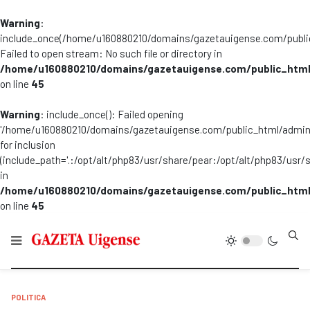
Warning
:
include_once(/home/u160880210/domains/gazetauigense.com/publi
Failed to open stream: No such file or directory in
/home/u160880210/domains/gazetauigense.com/public_html
on line
45
Warning
: include_once(): Failed opening
'/home/u160880210/domains/gazetauigense.com/public_html/admini
for inclusion
(include_path='.:/opt/alt/php83/usr/share/pear:/opt/alt/php83/usr/
in
/home/u160880210/domains/gazetauigense.com/public_html
on line
45
Type
POLITICA