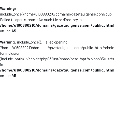
Warning
:
include_once(/home/u160880210/domains/gazetauigense.com/publi
Failed to open stream: No such file or directory in
/home/u160880210/domains/gazetauigense.com/public_html
on line
45
Warning
: include_once(): Failed opening
'/home/u160880210/domains/gazetauigense.com/public_html/admini
for inclusion
(include_path='.:/opt/alt/php83/usr/share/pear:/opt/alt/php83/usr/
in
/home/u160880210/domains/gazetauigense.com/public_html
on line
45