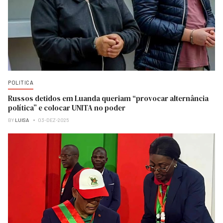
POLITICA
Russos detidos em Luanda queriam “provocar alternância
política” e colocar UNITA no poder
BY
LUISA
03-DEZ-2025