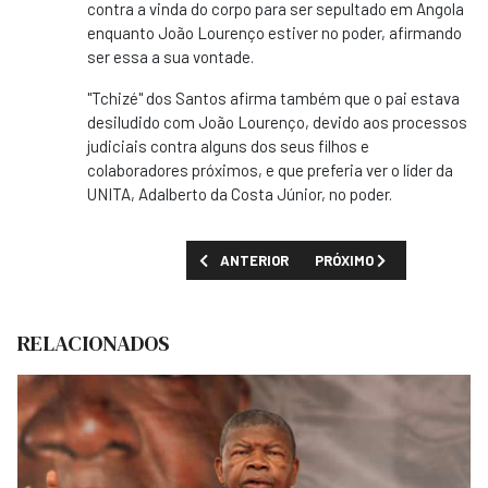
contra a vinda do corpo para ser sepultado em Angola
enquanto João Lourenço estiver no poder, afirmando
ser essa a sua vontade.
"Tchizé" dos Santos afirma também que o pai estava
desiludido com João Lourenço, devido aos processos
judiciais contra alguns dos seus filhos e
colaboradores próximos, e que preferia ver o líder da
UNITA, Adalberto da Costa Júnior, no poder.
ARTIGO ANTERIOR: ELEIÇÕES 2022: JOÃO 
PRÓXIMO ARTIGO: POLÍCI
ANTERIOR
PRÓXIMO
RELACIONADOS