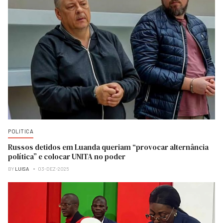
POLITICA
Russos detidos em Luanda queriam “provocar alternância
política” e colocar UNITA no poder
BY
LUISA
03-DEZ-2025