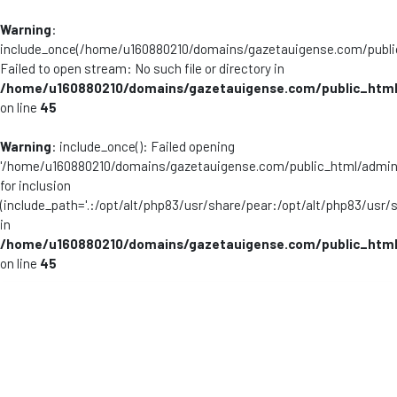
Warning
:
include_once(/home/u160880210/domains/gazetauigense.com/publi
Failed to open stream: No such file or directory in
/home/u160880210/domains/gazetauigense.com/public_html
on line
45
Warning
: include_once(): Failed opening
'/home/u160880210/domains/gazetauigense.com/public_html/admini
for inclusion
(include_path='.:/opt/alt/php83/usr/share/pear:/opt/alt/php83/usr/
in
/home/u160880210/domains/gazetauigense.com/public_html
on line
45