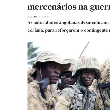
mercenários na guer
BY
LUISA
MAR 24
As autoridades angolanas desmentiram, e
Ucrânia, para reforçarem o contingente m