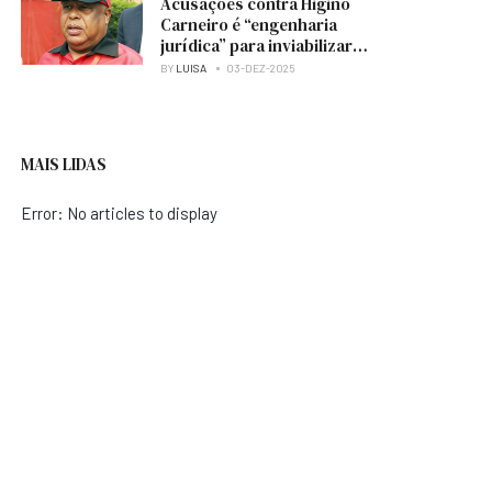
Acusações contra Higino
Carneiro é “engenharia
jurídica” para inviabilizar
candidatura à presidência
BY
LUISA
03-DEZ-2025
do MPLA — analista
MAIS LIDAS
Error: No articles to display