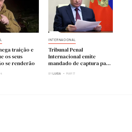
L
INTERNACIONAL
nega traição e
Tribunal Penal
e os seus
Internacional emite
o se renderão
mandado de captura para
deter Vladimir Putin
24
BY
LUISA
MAR 17