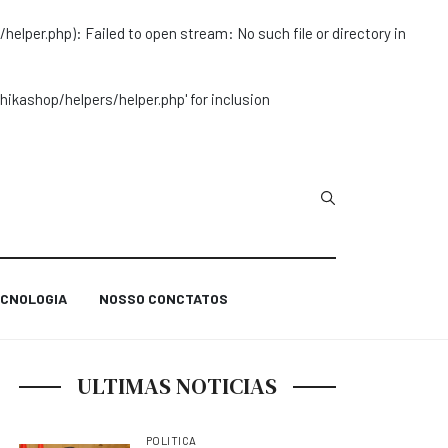
r.php): Failed to open stream: No such file or directory in
ashop/helpers/helper.php' for inclusion
Type 2 or more char
CNOLOGIA
NOSSO CONCTATOS
ULTIMAS NOTICIAS
POLITICA