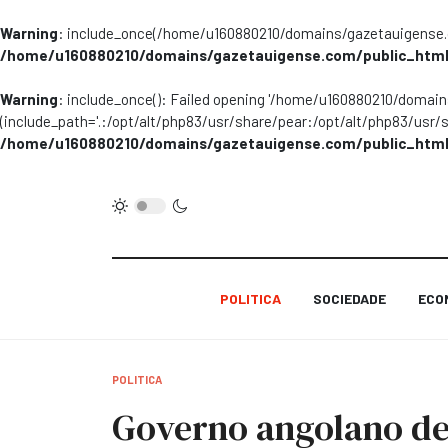
Warning
: include_once(/home/u160880210/domains/gazetauigense.co
/home/u160880210/domains/gazetauigense.com/public_html
Warning
: include_once(): Failed opening '/home/u160880210/domai
(include_path='.:/opt/alt/php83/usr/share/pear:/opt/alt/php83/usr/
/home/u160880210/domains/gazetauigense.com/public_html
POLITICA
SOCIEDADE
ECO
POLITICA
Governo angolano de