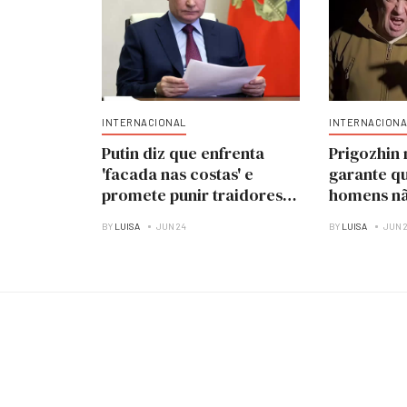
INTERNACIONAL
INTERNACIONA
Putin diz que enfrenta
Prigozhin 
'facada nas costas' e
garante qu
promete punir traidores
homens nã
das Forças Armadas
BY
LUISA
JUN 24
BY
LUISA
JUN 