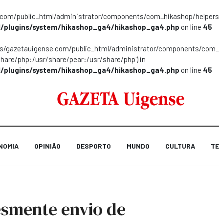
m/public_html/administrator/components/com_hikashop/helpers/helpe
/plugins/system/hikashop_ga4/hikashop_ga4.php
on line
45
ns/gazetauigense.com/public_html/administrator/components/com_hik
share/php:/usr/share/pear:/usr/share/php') in
/plugins/system/hikashop_ga4/hikashop_ga4.php
on line
45
NOMIA
OPINIÃO
DESPORTO
MUNDO
CULTURA
TE
smente envio de