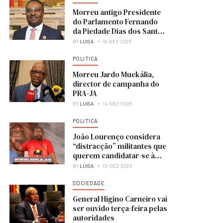
Morreu antigo Presidente
do Parlamento Fernando
da Piedade Dias dos Santos
“Nandó”
BY
LUISA
18-DEZ-2025
POLITICA
Morreu Jardo Muekália,
director de campanha do
PRA-JA
BY
LUISA
14-DEZ-2025
POLITICA
João Lourenço considera
“distracção” militantes que
querem candidatar-se à
liderança do MPLA
BY
LUISA
13-DEZ-2025
SOCIEDADE
General Higino Carneiro vai
ser ouvido terça-feira pelas
autoridades