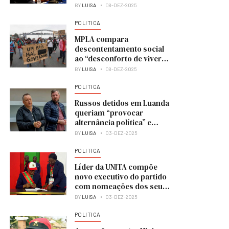
BY
LUISA
08-DEZ-2025
POLITICA
MPLA compara
descontentamento social
ao “desconforto de viver
numa casa em obras”
BY
LUISA
08-DEZ-2025
POLITICA
Russos detidos em Luanda
queriam “provocar
alternância política” e
colocar UNITA no poder
BY
LUISA
03-DEZ-2025
POLITICA
Líder da UNITA compõe
novo executivo do partido
com nomeações dos seus
membros
BY
LUISA
03-DEZ-2025
POLITICA