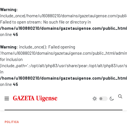
Warning
:
include_once(/home/u160880210/domains/gazetauigense.com/publi
Failed to open stream: No such file or directory in
/home/u160880210/domains/gazetauigense.com/public_html
on line
45
Warning
: include_once(): Failed opening
'/home/u160880210/domains/gazetauigense.com/public_html/admini
for inclusion
(include_path='.:/opt/alt/php83/usr/share/pear:/opt/alt/php83/usr/
in
/home/u160880210/domains/gazetauigense.com/public_html
on line
45
Type
POLITICA