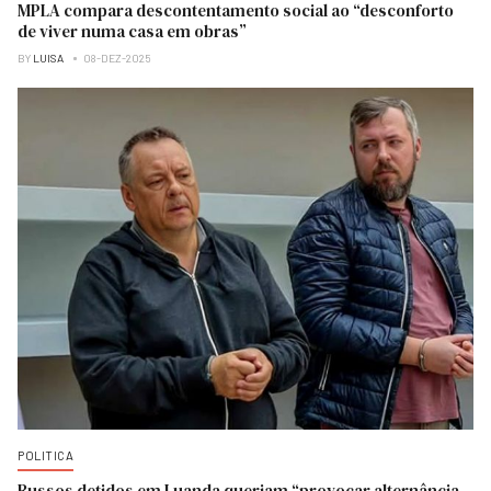
MPLA compara descontentamento social ao “desconforto
de viver numa casa em obras”
BY
LUISA
08-DEZ-2025
POLITICA
Russos detidos em Luanda queriam “provocar alternância