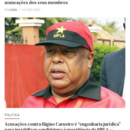
nomeações dos seus membros
BY
LUISA
03-DEZ-2025
POLITICA
Acusações contra Higino Carneiro é “engenharia jurídica”
para inviabilizar candidatura à presidência do MPLA —