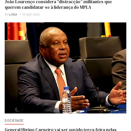
João Lourenço considera “distracção” militantes que
querem candidatar-se à liderança do MPLA
BY
LUISA
13-DEZ-2025
SOCIEDADE
General Higino Carneiro vai ser ouvido terça-feira pelas