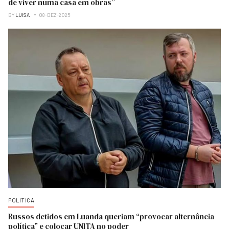
de viver numa casa em obras”
BY
LUISA
08-DEZ-2025
POLITICA
Russos detidos em Luanda queriam “provocar alternância
política” e colocar UNITA no poder