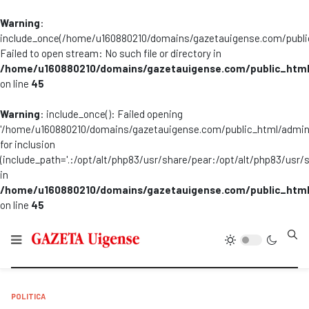
Warning
:
include_once(/home/u160880210/domains/gazetauigense.com/publi
Failed to open stream: No such file or directory in
/home/u160880210/domains/gazetauigense.com/public_html
on line
45
Warning
: include_once(): Failed opening
'/home/u160880210/domains/gazetauigense.com/public_html/admini
for inclusion
(include_path='.:/opt/alt/php83/usr/share/pear:/opt/alt/php83/usr/
in
/home/u160880210/domains/gazetauigense.com/public_html
on line
45
Type
POLITICA