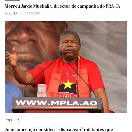
Morreu Jardo Muekália, director de campanha do PRA-JA
BY
LUISA
14-DEZ-2025
POLITICA
João Lourenço considera “distracção” militantes que