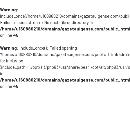
Warning
:
include_once(/home/u160880210/domains/gazetauigense.com/publi
Failed to open stream: No such file or directory in
/home/u160880210/domains/gazetauigense.com/public_html
on line
45
Warning
: include_once(): Failed opening
'/home/u160880210/domains/gazetauigense.com/public_html/admini
for inclusion
(include_path='.:/opt/alt/php83/usr/share/pear:/opt/alt/php83/usr/
in
/home/u160880210/domains/gazetauigense.com/public_html
on line
45