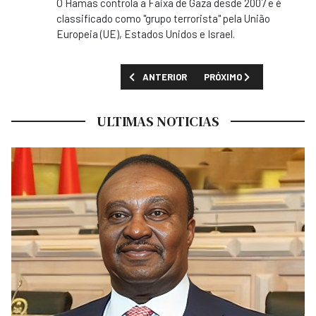
O Hamas controla a Faixa de Gaza desde 2007 e é
classificado como "grupo terrorista" pela União
Europeia (UE), Estados Unidos e Israel.
ARTIGO ANTERIOR: MPLA E PHA TRAVAM PR
PRÓXIMO ARTIGO: PARLA
ANTERIOR
PRÓXIMO
ULTIMAS NOTICIAS