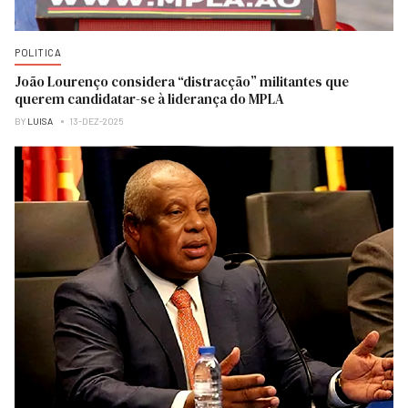
POLITICA
João Lourenço considera “distracção” militantes que
querem candidatar-se à liderança do MPLA
BY
LUISA
13-DEZ-2025