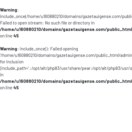
Warning
:
include_once(/home/u160880210/domains/gazetauigense.com/publi
Failed to open stream: No such file or directory in
/home/u160880210/domains/gazetauigense.com/public_html
on line
45
Warning
: include_once(): Failed opening
'/home/u160880210/domains/gazetauigense.com/public_html/admini
for inclusion
(include_path='.:/opt/alt/php83/usr/share/pear:/opt/alt/php83/usr/
in
/home/u160880210/domains/gazetauigense.com/public_html
on line
45