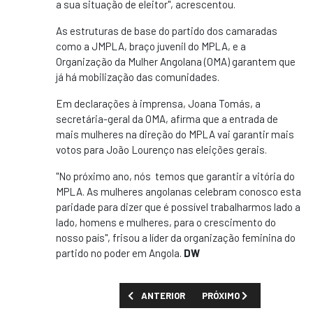
a sua situação de eleitor", acrescentou.
As estruturas de base do partido dos camaradas
como a JMPLA, braço juvenil do MPLA, e a
Organização da Mulher Angolana (OMA) garantem que
já há mobilização das comunidades.
Em declarações à imprensa, Joana Tomás, a
secretária-geral da OMA, afirma que a entrada de
mais mulheres na direção do MPLA vai garantir mais
votos para João Lourenço nas eleições gerais.
"No próximo ano, nós temos que garantir a vitória do
MPLA. As mulheres angolanas celebram conosco esta
paridade para dizer que é possível trabalharmos lado a
lado, homens e mulheres, para o crescimento do
nosso país", frisou a líder da organização feminina do
partido no poder em Angola.
DW
ARTIGO ANTERIOR: ONG DIZ QUE PRÁTICAS
PRÓXIMO ARTIGO: GOVERN
ANTERIOR
PRÓXIMO