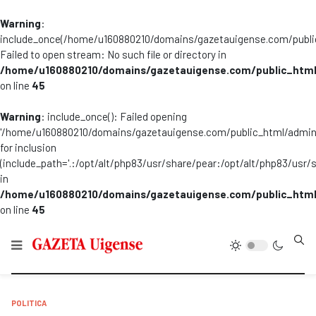
Warning
:
include_once(/home/u160880210/domains/gazetauigense.com/publi
Failed to open stream: No such file or directory in
/home/u160880210/domains/gazetauigense.com/public_html
on line
45
Warning
: include_once(): Failed opening
'/home/u160880210/domains/gazetauigense.com/public_html/admini
for inclusion
(include_path='.:/opt/alt/php83/usr/share/pear:/opt/alt/php83/usr/
in
/home/u160880210/domains/gazetauigense.com/public_html
on line
45
Type
POLITICA