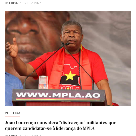
BY
LUISA
14-DEZ-2025
POLITICA
João Lourenço considera “distracção” militantes que
querem candidatar-se à liderança do MPLA
BY
LUISA
13-DEZ-2025