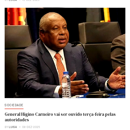
SOCIEDADE
General Higino Carneiro vai ser ouvido terça-feira pelas
autoridades
BY
LUISA
08-DEZ-2025