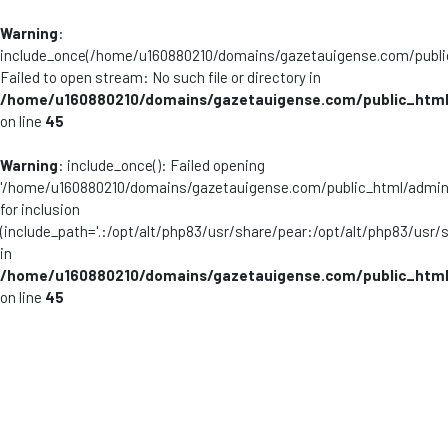
Warning
:
include_once(/home/u160880210/domains/gazetauigense.com/publi
Failed to open stream: No such file or directory in
/home/u160880210/domains/gazetauigense.com/public_html
on line
45
Warning
: include_once(): Failed opening
'/home/u160880210/domains/gazetauigense.com/public_html/admini
for inclusion
(include_path='.:/opt/alt/php83/usr/share/pear:/opt/alt/php83/usr/
in
/home/u160880210/domains/gazetauigense.com/public_html
on line
45