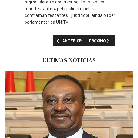
regras claras a observar por todos, pelos
manifestantes, pela polícia e pelos
contramanifestantes”, justificou ainda o líder
parlamentar da UNITA.
ARTIGO ANTERIOR: PGR ANUNCIA APREENSÃ
PRÓXIMO ARTIGO: UNITA 
ANTERIOR
PRÓXIMO
ULTIMAS NOTICIAS