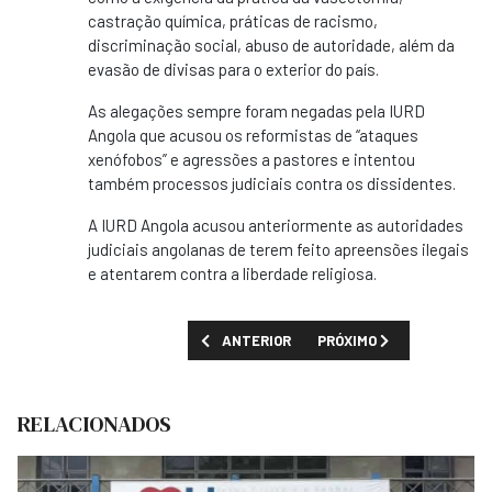
castração química, práticas de racismo,
discriminação social, abuso de autoridade, além da
evasão de divisas para o exterior do país.
As alegações sempre foram negadas pela IURD
Angola que acusou os reformistas de “ataques
xenófobos” e agressões a pastores e intentou
também processos judiciais contra os dissidentes.
A IURD Angola acusou anteriormente as autoridades
judiciais angolanas de terem feito apreensões ilegais
e atentarem contra a liberdade religiosa.
ARTIGO ANTERIOR: IURD RECONHECIDA PE
PRÓXIMO ARTIGO: POLÍCI
ANTERIOR
PRÓXIMO
RELACIONADOS