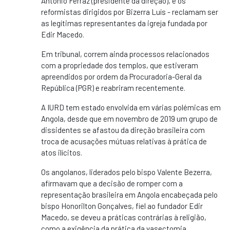
António Ferraz (presidente da direção), e os
reformistas dirigidos por Bizerra Luís - reclamam ser
as legítimas representantes da igreja fundada por
Edir Macedo.
Em tribunal, correm ainda processos relacionados
com a propriedade dos templos, que estiveram
apreendidos por ordem da Procuradoria-Geral da
República (PGR) e reabriram recentemente.
A IURD tem estado envolvida em várias polémicas em
Angola, desde que em novembro de 2019 um grupo de
dissidentes se afastou da direção brasileira com
troca de acusações mútuas relativas à prática de
atos ilícitos.
Os angolanos, liderados pelo bispo Valente Bezerra,
afirmavam que a decisão de romper com a
representação brasileira em Angola encabeçada pelo
bispo Honorilton Gonçalves, fiel ao fundador Edir
Macedo, se deveu a práticas contrárias à religião,
como a exigência da prática da vasectomia,