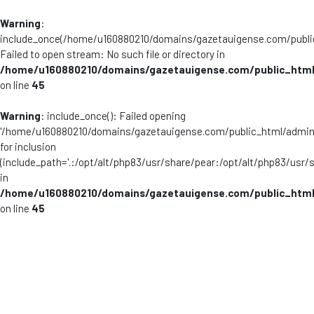
Warning
:
include_once(/home/u160880210/domains/gazetauigense.com/publi
Failed to open stream: No such file or directory in
/home/u160880210/domains/gazetauigense.com/public_html
on line
45
Warning
: include_once(): Failed opening
'/home/u160880210/domains/gazetauigense.com/public_html/admini
for inclusion
(include_path='.:/opt/alt/php83/usr/share/pear:/opt/alt/php83/usr/
in
/home/u160880210/domains/gazetauigense.com/public_html
on line
45