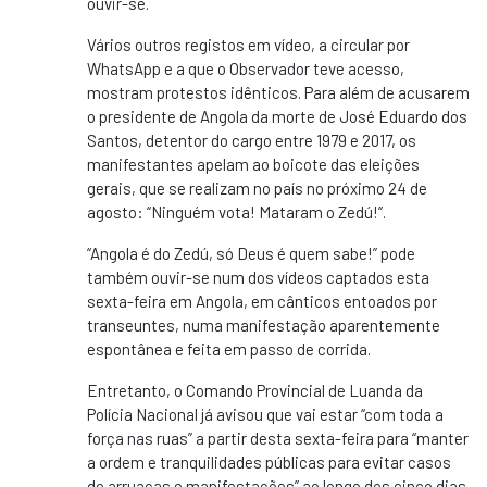
ouvir-se.
Vários outros registos em vídeo, a circular por
WhatsApp e a que o Observador teve acesso,
mostram protestos idênticos. Para além de acusarem
o presidente de Angola da morte de José Eduardo dos
Santos, detentor do cargo entre 1979 e 2017, os
manifestantes apelam ao boicote das eleições
gerais, que se realizam no país no próximo 24 de
agosto: “Ninguém vota! Mataram o Zedú!”.
“Angola é do Zedú, só Deus é quem sabe!” pode
também ouvir-se num dos vídeos captados esta
sexta-feira em Angola, em cânticos entoados por
transeuntes, numa manifestação aparentemente
espontânea e feita em passo de corrida.
Entretanto, o Comando Provincial de Luanda da
Polícia Nacional já avisou que vai estar “com toda a
força nas ruas” a partir desta sexta-feira para “manter
a ordem e tranquilidades públicas para evitar casos
de arruaças e manifestações” ao longo dos cinco dias