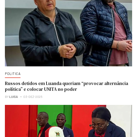
POLITICA
Russos detidos em Luanda queriam “provocar alternância
política” e colocar UNITA no poder
BY
LUISA
03-DEZ-2025