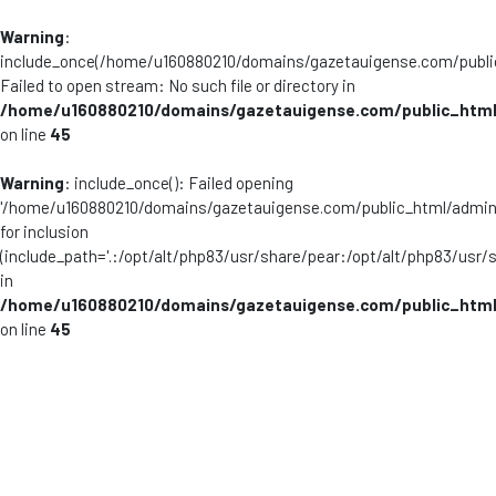
Warning
:
include_once(/home/u160880210/domains/gazetauigense.com/publi
Failed to open stream: No such file or directory in
/home/u160880210/domains/gazetauigense.com/public_html
on line
45
Warning
: include_once(): Failed opening
'/home/u160880210/domains/gazetauigense.com/public_html/admini
for inclusion
(include_path='.:/opt/alt/php83/usr/share/pear:/opt/alt/php83/usr/
in
/home/u160880210/domains/gazetauigense.com/public_html
on line
45