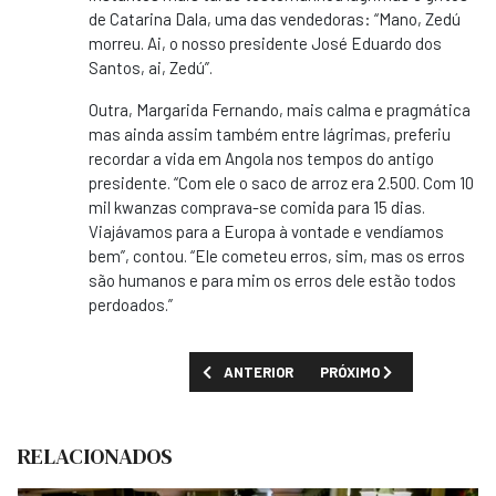
de Catarina Dala, uma das vendedoras: “Mano, Zedú
morreu. Ai, o nosso presidente José Eduardo dos
Santos, ai, Zedú”.
Outra, Margarida Fernando, mais calma e pragmática
mas ainda assim também entre lágrimas, preferiu
recordar a vida em Angola nos tempos do antigo
presidente. “Com ele o saco de arroz era 2.500. Com 10
mil kwanzas comprava-se comida para 15 dias.
Viajávamos para a Europa à vontade e vendíamos
bem”, contou. “Ele cometeu erros, sim, mas os erros
são humanos e para mim os erros dele estão todos
perdoados.”
ARTIGO ANTERIOR: GENERAIS DE JOSÉ EDU
PRÓXIMO ARTIGO: TARIFA
ANTERIOR
PRÓXIMO
RELACIONADOS