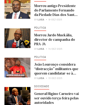
Morreu antigo Presidente
do Parlamento Fernando
da Piedade Dias dos Santos
“Nandó”
BY
LUISA
18-DEZ-2025
POLITICA
Morreu Jardo Muekália,
director de campanha do
PRA-JA
BY
LUISA
14-DEZ-2025
POLITICA
João Lourenço considera
“distracção” militantes que
querem candidatar-se à
liderança do MPLA
BY
LUISA
13-DEZ-2025
SOCIEDADE
General Higino Carneiro vai
ser ouvido terça-feira pelas
autoridades