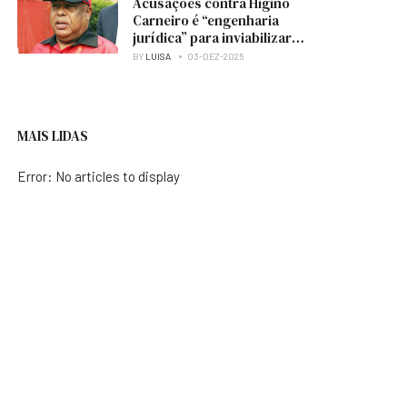
Acusações contra Higino
Carneiro é “engenharia
jurídica” para inviabilizar
candidatura à presidência
BY
LUISA
03-DEZ-2025
do MPLA — analista
MAIS LIDAS
Error: No articles to display