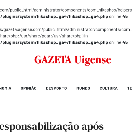
m/public_html/administrator/components/com_hikashop/helpers/helpe
/plugins/system/hikashop_ga4/hikashop_ga4.php
on line
45
ns/gazetauigense.com/public_html/administrator/components/com_hik
share/php:/usr/share/pear:/usr/share/php') in
/plugins/system/hikashop_ga4/hikashop_ga4.php
on line
45
NOMIA
OPINIÃO
DESPORTO
MUNDO
CULTURA
TE
esponsabilização após