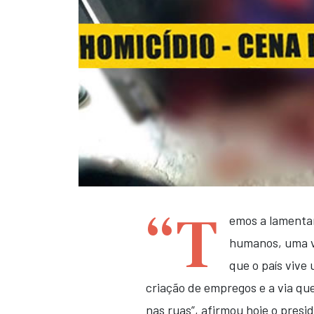
“T
emos a lamentar
humanos, uma vi
que o país vive 
criação de empregos e a via qu
nas ruas”, afirmou hoje o presi