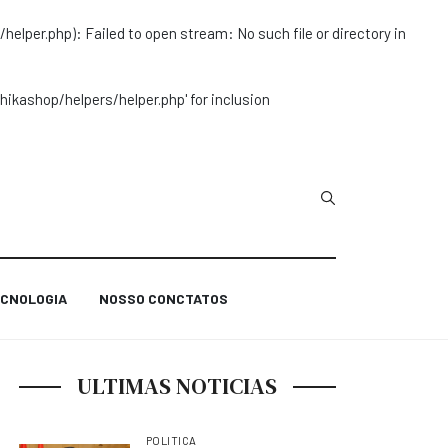
r.php): Failed to open stream: No such file or directory in
ashop/helpers/helper.php' for inclusion
Type 2 or more char
CNOLOGIA
NOSSO CONCTATOS
ULTIMAS NOTICIAS
POLITICA