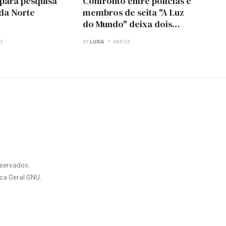
para pesquisa
Confronto entre policias e
nda Norte
membros de seita "A Luz
do Mundo" deixa dois
mortos no Huambo
22
BY
LUISA
ABR 03
eservados.
ica Geral GNU.