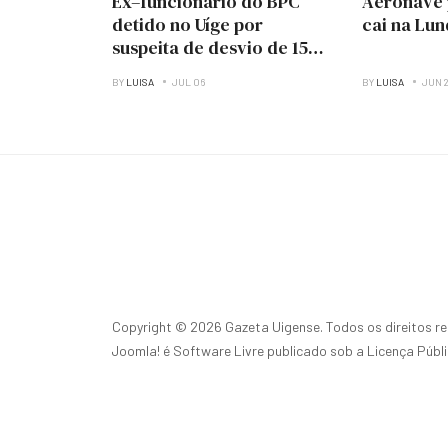
Ex–funcionário do BPC
Aeronave 
detido no Uíge por
cai na Lu
suspeita de desvio de 150
milhões de Kwanzas
BY
LUISA
JUL 06
BY
LUISA
JUN 
Copyright © 2026 Gazeta Uigense. Todos os direitos r
Joomla!
é Software Livre publicado sob a
Licença Públ