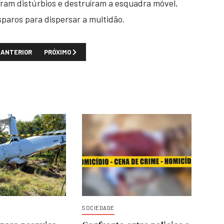
ram distúrbios e destruíram a esquadra móvel,
isparos para dispersar a multidão.
TIGO ANTERIOR: CORTE DE ENERGIA CAUSA PREJUÍZOS DE DEZENAS DE M
PRÓXIMO ARTIGO: POLÍCIA QUE MATOU A TIRO VENDEDORA
ANTERIOR
PRÓXIMO
SOCIEDADE