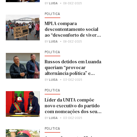
BY
LUISA
08-DEZ-2025
POLITICA
MPLA compara
descontentamento social
ao “desconforto de viver
numa casa em obras”
BY
LUISA
08-DEZ-2025
POLITICA
Russos detidos em Luanda
queriam “provocar
alternância política” e
colocar UNITA no poder
BY
LUISA
03-DEZ-2025
POLITICA
Líder da UNITA compõe
novo executivo do partido
com nomeações dos seus
membros
BY
LUISA
03-DEZ-2025
POLITICA