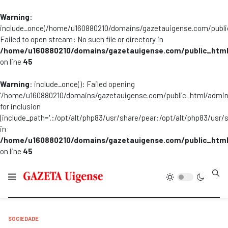
Warning
:
include_once(/home/u160880210/domains/gazetauigense.com/publi
Failed to open stream: No such file or directory in
/home/u160880210/domains/gazetauigense.com/public_html
on line
45
Warning
: include_once(): Failed opening
'/home/u160880210/domains/gazetauigense.com/public_html/admini
for inclusion
(include_path='.:/opt/alt/php83/usr/share/pear:/opt/alt/php83/usr/
in
/home/u160880210/domains/gazetauigense.com/public_html
on line
45
Type
SOCIEDADE