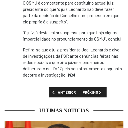
O CSMJ é competente para destituir o actual juiz
presidente só que "o juiz Leonardo não deve fazer
parte da decisão do Conselho num processo em que
ele próprio é o suspeito”.
“O juiz já devia estar suspenso para que haja alguma
imparcialidade no pronunciamento do CSMJ", conclui.
Refira-se que o juiz-presidente Joel Leonardo é alvo
de investigações da PGR ante denúncias feitas nas
redes sociais e que oito juízes-conselheiros
deliberaram no dia 17 pelo seu afastamento enquanto
decorre a investigação.
VOA
ARTIGO ANTERIOR: EX-CANDIDATO À LIDE
PRÓXIMO ARTIGO: ECONO
ANTERIOR
PRÓXIMO
ULTIMAS NOTICIAS