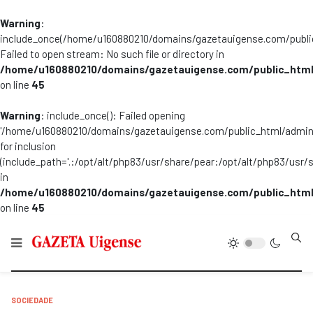
Warning
:
include_once(/home/u160880210/domains/gazetauigense.com/publi
Failed to open stream: No such file or directory in
/home/u160880210/domains/gazetauigense.com/public_html
on line
45
Warning
: include_once(): Failed opening
'/home/u160880210/domains/gazetauigense.com/public_html/admini
for inclusion
(include_path='.:/opt/alt/php83/usr/share/pear:/opt/alt/php83/usr/
in
/home/u160880210/domains/gazetauigense.com/public_html
on line
45
Type
SOCIEDADE