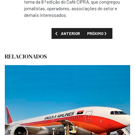
tema da 8.ª edição do Café CIPRA, que congregou
jornalistas, operadores, associações do setor e
demais interessados.
ARTIGO ANTERIOR: NOVO AEROPORTO INTE
PRÓXIMO ARTIGO: DEZ FE
ANTERIOR
PRÓXIMO
RELACIONADOS