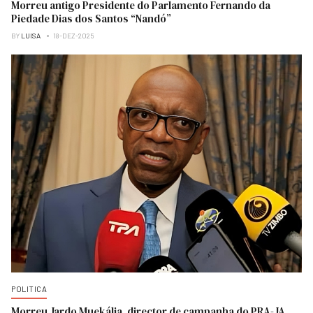
Morreu antigo Presidente do Parlamento Fernando da
Piedade Dias dos Santos “Nandó”
BY
LUISA
18-DEZ-2025
POLITICA
Morreu Jardo Muekália, director de campanha do PRA-JA