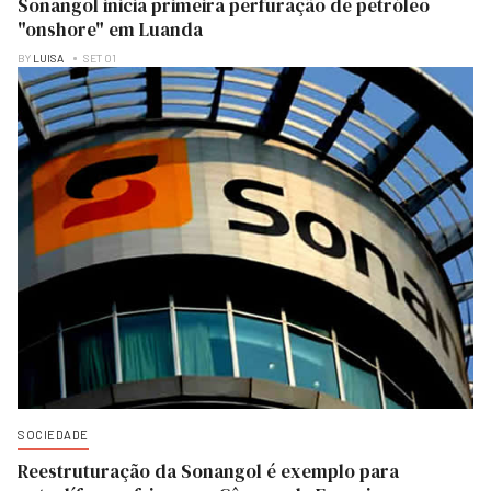
Sonangol inicia primeira perfuração de petróleo
"onshore" em Luanda
BY
LUISA
SET 01
SOCIEDADE
Reestruturação da Sonangol é exemplo para