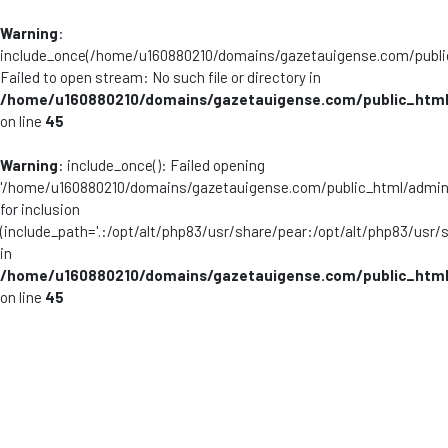
Warning
:
include_once(/home/u160880210/domains/gazetauigense.com/publi
Failed to open stream: No such file or directory in
/home/u160880210/domains/gazetauigense.com/public_html
on line
45
Warning
: include_once(): Failed opening
'/home/u160880210/domains/gazetauigense.com/public_html/admini
for inclusion
(include_path='.:/opt/alt/php83/usr/share/pear:/opt/alt/php83/usr/
in
/home/u160880210/domains/gazetauigense.com/public_html
on line
45