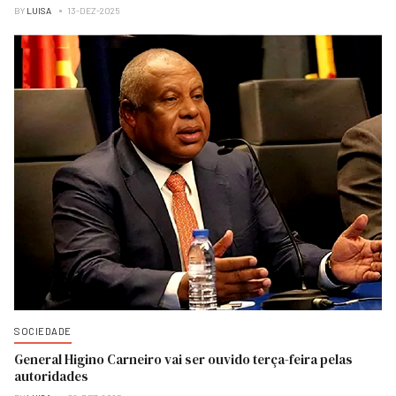
BY
LUISA
13-DEZ-2025
SOCIEDADE
General Higino Carneiro vai ser ouvido terça-feira pelas
autoridades