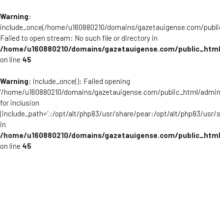
Warning
:
include_once(/home/u160880210/domains/gazetauigense.com/publi
Failed to open stream: No such file or directory in
/home/u160880210/domains/gazetauigense.com/public_html
on line
45
Warning
: include_once(): Failed opening
'/home/u160880210/domains/gazetauigense.com/public_html/admini
for inclusion
(include_path='.:/opt/alt/php83/usr/share/pear:/opt/alt/php83/usr/
in
/home/u160880210/domains/gazetauigense.com/public_html
on line
45