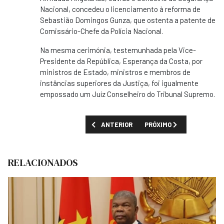
Nacional, concedeu o licenciamento à reforma de
Sebastião Domingos Gunza, que ostenta a patente de
Comissário-Chefe da Polícia Nacional.
Na mesma cerimónia, testemunhada pela Vice-
Presidente da República, Esperança da Costa, por
ministros de Estado, ministros e membros de
instâncias superiores da Justiça, foi igualmente
empossado um Juíz Conselheiro do Tribunal Supremo.
ARTIGO ANTERIOR: OMATAPALO EM ANGOLA
PRÓXIMO ARTIGO: JOÃO L
ANTERIOR
PRÓXIMO
RELACIONADOS