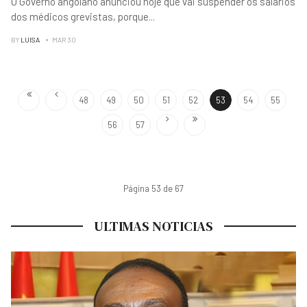
O Governo angolano anunciou hoje que vai suspender os salários
dos médicos grevistas, porque
...
BY
LUISA
MAR 30
48
49
50
51
52
53
54
55
56
57
Página 53 de 67
ULTIMAS NOTICIAS