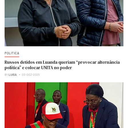
POLITICA
Russos detidos em Luanda queriam “provocar alternância
política” e colocar UNITA no poder
BY
LUISA
03-DEZ-2025