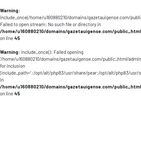
Warning
:
include_once(/home/u160880210/domains/gazetauigense.com/publi
Failed to open stream: No such file or directory in
/home/u160880210/domains/gazetauigense.com/public_html
on line
45
Warning
: include_once(): Failed opening
'/home/u160880210/domains/gazetauigense.com/public_html/admini
for inclusion
(include_path='.:/opt/alt/php83/usr/share/pear:/opt/alt/php83/usr/
in
/home/u160880210/domains/gazetauigense.com/public_html
on line
45