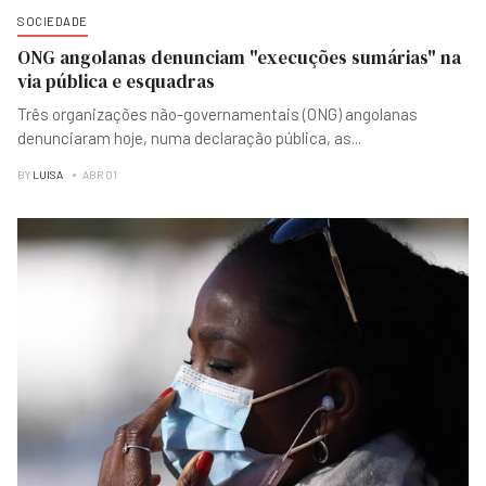
SOCIEDADE
ONG angolanas denunciam "execuções sumárias" na
via pública e esquadras
Três organizações não-governamentais (ONG) angolanas
denunciaram hoje, numa declaração pública, as
...
BY
LUISA
ABR 01