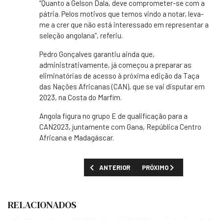
“Quanto a Gelson Dala, deve comprometer-se com a
pátria. Pelos motivos que temos vindo a notar, leva-
me a crer que não está interessado em representar a
seleção angolana”, referiu.
Pedro Gonçalves garantiu ainda que,
administrativamente, já começou a preparar as
eliminatórias de acesso à próxima edição da Taça
das Nações Africanas (CAN), que se vai disputar em
2023, na Costa do Marfim.
Angola figura no grupo E de qualificação para a
CAN2023, juntamente com Gana, República Centro
Africana e Madagáscar.
ARTIGO ANTERIOR: CAF AUTORIZA JOGOS 
PRÓXIMO ARTIGO: CAN202
ANTERIOR
PRÓXIMO
RELACIONADOS