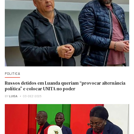
POLITICA
Russos detidos em Luanda queriam “provocar alternância
política” e colocar UNITA no poder
BY
LUISA
03-DEZ-2025