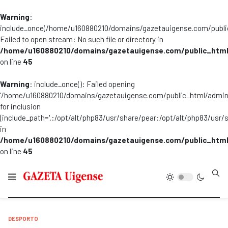
Warning
:
include_once(/home/u160880210/domains/gazetauigense.com/publi
Failed to open stream: No such file or directory in
/home/u160880210/domains/gazetauigense.com/public_html
on line
45
Warning
: include_once(): Failed opening
'/home/u160880210/domains/gazetauigense.com/public_html/admini
for inclusion
(include_path='.:/opt/alt/php83/usr/share/pear:/opt/alt/php83/usr/
in
/home/u160880210/domains/gazetauigense.com/public_html
on line
45
Type
DESPORTO