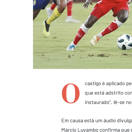
O
castigo é aplicado p
que está adstrito co
instaurado”, lê-se n
Em causa está um áudio divulga
Márcio Luvambo confirma que o