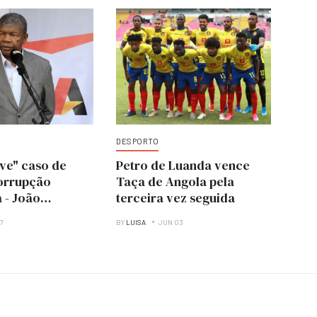
DESPORTO
ve" caso de
Petro de Luanda vence
orrupção
Taça de Angola pela
 - João
terceira vez seguida
07
BY
LUISA
JUN 03