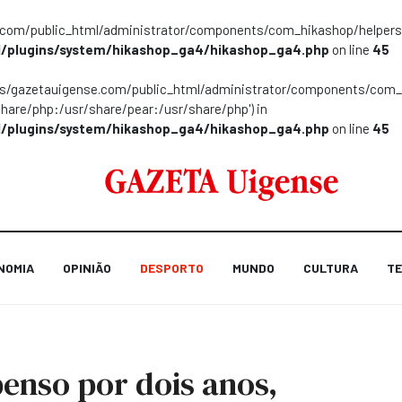
m/public_html/administrator/components/com_hikashop/helpers/helpe
/plugins/system/hikashop_ga4/hikashop_ga4.php
on line
45
ns/gazetauigense.com/public_html/administrator/components/com_hik
share/php:/usr/share/pear:/usr/share/php') in
/plugins/system/hikashop_ga4/hikashop_ga4.php
on line
45
NOMIA
OPINIÃO
DESPORTO
MUNDO
CULTURA
TE
enso por dois anos,