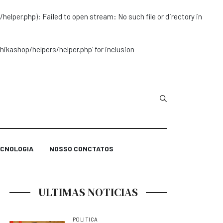
r.php): Failed to open stream: No such file or directory in
ashop/helpers/helper.php' for inclusion
Type 2 or more char
CNOLOGIA
NOSSO CONCTATOS
ULTIMAS NOTICIAS
POLITICA