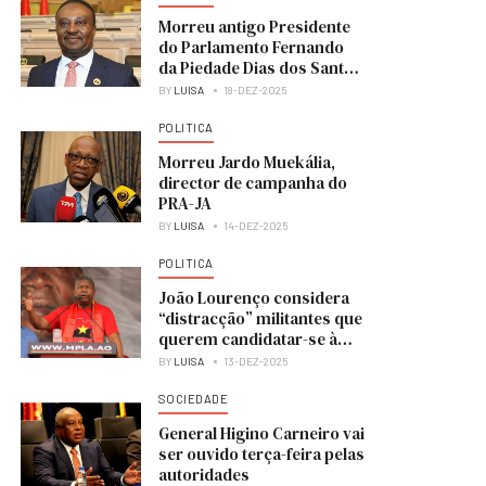
Morreu antigo Presidente
do Parlamento Fernando
da Piedade Dias dos Santos
“Nandó”
BY
LUISA
18-DEZ-2025
POLITICA
Morreu Jardo Muekália,
director de campanha do
PRA-JA
BY
LUISA
14-DEZ-2025
POLITICA
João Lourenço considera
“distracção” militantes que
querem candidatar-se à
liderança do MPLA
BY
LUISA
13-DEZ-2025
SOCIEDADE
General Higino Carneiro vai
ser ouvido terça-feira pelas
autoridades