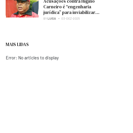
Acusações contra Higino
Carneiro é “engenharia
jurídica” para inviabilizar
candidatura à presidência
BY
LUISA
03-DEZ-2025
do MPLA — analista
MAIS LIDAS
Error: No articles to display