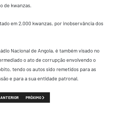
ão de kwanzas.
ltado em 2.000 kwanzas, por inobservância dos
 Rádio Nacional de Angola, é também visado no
termediado o ato de corrupção envolvendo o
ito, tendo os autos sido remetidos para as
ssão e para a sua entidade patronal.
TIGO ANTERIOR: SELEÇÃO ANGOLANA DE FUTEBOL APURA-SE PARA TAÇ
PRÓXIMO ARTIGO: MINISTRA DA JUVENTUDE E DESPORTOS 
ANTERIOR
PRÓXIMO