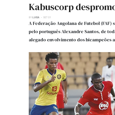
Kabuscorp desprom
BY
LUISA
SET 01
A Federação Angolana de Futebol (FAF) s
pelo português Alexandre Santos, de toda
alegado envolvimento dos bicampeões 