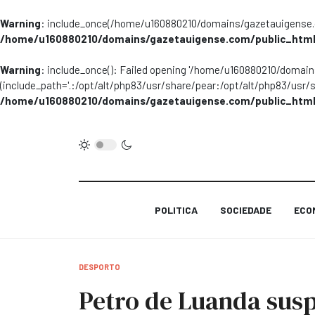
Warning
: include_once(/home/u160880210/domains/gazetauigense.co
/home/u160880210/domains/gazetauigense.com/public_html
Warning
: include_once(): Failed opening '/home/u160880210/domai
(include_path='.:/opt/alt/php83/usr/share/pear:/opt/alt/php83/usr/
/home/u160880210/domains/gazetauigense.com/public_html
POLITICA
SOCIEDADE
ECO
DESPORTO
Petro de Luanda susp