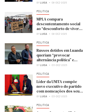
BY
LUISA
08-DEZ-2025
POLITICA
MPLA compara
descontentamento social
ao “desconforto de viver
numa casa em obras”
BY
LUISA
08-DEZ-2025
POLITICA
Russos detidos em Luanda
queriam “provocar
alternância política” e
colocar UNITA no poder
BY
LUISA
03-DEZ-2025
POLITICA
Líder da UNITA compõe
novo executivo do partido
com nomeações dos seus
membros
BY
LUISA
03-DEZ-2025
POLITICA