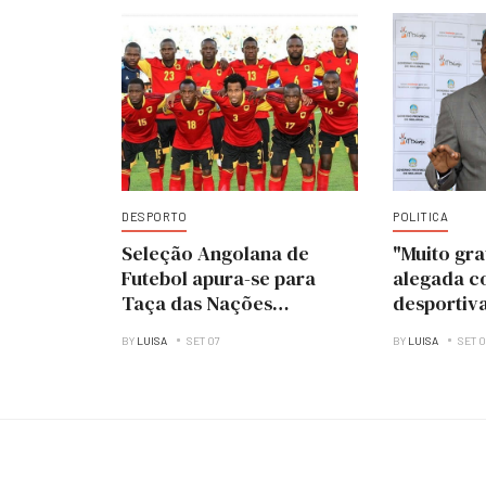
DESPORTO
POLITICA
Seleção Angolana de
"Muito gra
Futebol apura-se para
alegada c
Taça das Nações
desportiva
Africanas
Lourenço
BY
LUISA
SET 07
BY
LUISA
SET 