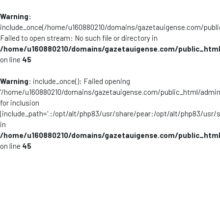
Warning
:
include_once(/home/u160880210/domains/gazetauigense.com/publi
Failed to open stream: No such file or directory in
/home/u160880210/domains/gazetauigense.com/public_html
on line
45
Warning
: include_once(): Failed opening
'/home/u160880210/domains/gazetauigense.com/public_html/admini
for inclusion
(include_path='.:/opt/alt/php83/usr/share/pear:/opt/alt/php83/usr/
in
/home/u160880210/domains/gazetauigense.com/public_html
on line
45