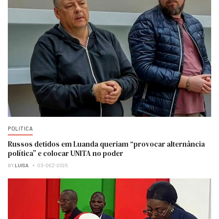
POLITICA
Russos detidos em Luanda queriam “provocar alternância
política” e colocar UNITA no poder
BY
LUISA
03-DEZ-2025