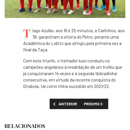
T
iago Azulão, aos 16 e 25 minutos, e Carlinhos, aos
78, garantiram a vitória do Petro, perante uma
Académica do Lobito que atingiu pela primeira vez a
final da Taça.
Com este triunfo, o treinador luso conduziu os
campeões angolanos à revalidação de um troféu que
já conquistaram 14 vezes e à segunda 'dobradinha'
consecutiva, em virtude da recente conquista do
Girabola, tal como tinha sucedido em 2021/22.
ARTIGO ANTERIOR: MINISTRA DA JUVENTU
PRÓXIMO ARTIGO: PETRO 
ANTERIOR
PRÓXIMO
RELACIONADOS