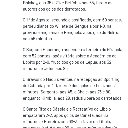
Balakay, aos 35 e 70, e Betinho, aos 55, foram os
autores dos golos dos derrotados.
O 1.º de Agosto, segundo classificado, com 60 pontos,
perdeu diante do Wiliete de Benguela por 1-0, na
província angolana de Benguela, após golo de Nelito,
aos 45 minutos.
O Sagrada Esperança ascendeu a terceiro do Girabola,
com 52 pontos, após vitória sobre a Académica do
Lobito por 2-0, fruto dos golos de Lépua, aos 32
minutos, e Jefer, aos 85.
O Bravos do Maquis venceu na recepção ao Sporting
de Cabinda por 4-1, mercê dos golos de Luís, aos 2
minutos, Sargento, aos 45, e Chole, aos 75 e 80,
enquanto Kimbila, aos 28, reduziu para os derrotados.
O Santa Rita de Cássia e o Recreativo do Libolo
empataram 2-2, após golos de Caneta, aos 63
minutos, e Barreiro, aos 90+3, a favor do Libolo,
enquanto Mafuta, aos 90, e Lucas, minutos depois,