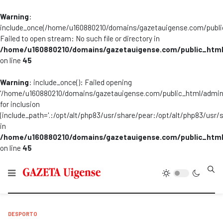
Warning
:
include_once(/home/u160880210/domains/gazetauigense.com/publi
Failed to open stream: No such file or directory in
/home/u160880210/domains/gazetauigense.com/public_html
on line
45
Warning
: include_once(): Failed opening
'/home/u160880210/domains/gazetauigense.com/public_html/admini
for inclusion
(include_path='.:/opt/alt/php83/usr/share/pear:/opt/alt/php83/usr/
in
/home/u160880210/domains/gazetauigense.com/public_html
on line
45
Type
DESPORTO