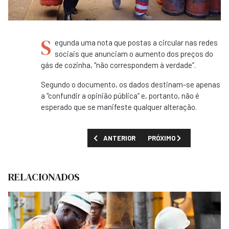
S
egunda uma nota que postas a circular nas redes
sociais que anunciam o aumento dos preços do
gás de cozinha, "não correspondem à verdade”.
Segundo o documento, os dados destinam-se apenas
a "confundir a opinião pública” e, portanto, não é
esperado que se manifeste qualquer alteração.
ARTIGO ANTERIOR: MAIS DE TRÊS MIL JOV
PRÓXIMO ARTIGO: SIC DE
ANTERIOR
PRÓXIMO
RELACIONADOS