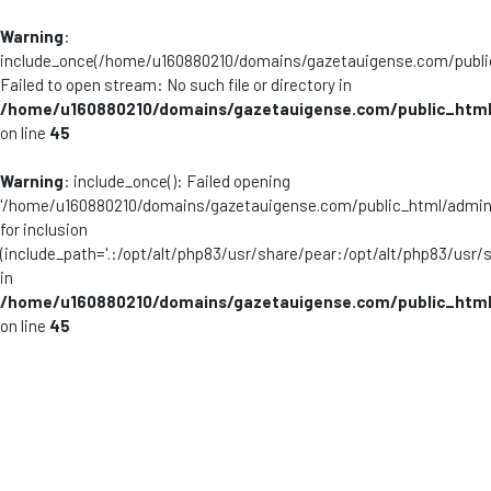
Warning
:
include_once(/home/u160880210/domains/gazetauigense.com/publi
Failed to open stream: No such file or directory in
/home/u160880210/domains/gazetauigense.com/public_html
on line
45
Warning
: include_once(): Failed opening
'/home/u160880210/domains/gazetauigense.com/public_html/admini
for inclusion
(include_path='.:/opt/alt/php83/usr/share/pear:/opt/alt/php83/usr/
in
/home/u160880210/domains/gazetauigense.com/public_html
on line
45