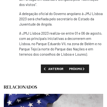
dos vistos”.
A delegação oficial do Governo angolano à JMJ Lisboa
2023 será chefiada pelo secretário de Estado da
Juventude de Angola.
A JMJ Lisboa 2023 realiza-se entre 01 e 06 de agosto,
com as principais iniciativas a decorrerem em
Lisboa, no Parque Eduardo VII, na zona de Belém e no
Parque Tejo (a norte do Parque das Nações e em
terrenos dos conselhos de Lisboa e Loures).
ARTIGO ANTERIOR: ANGOLA ARRESTA AVIÕE
PRÓXIMO ARTIGO: ANGOLA 
ANTERIOR
PRÓXIMO
RELACIONADOS