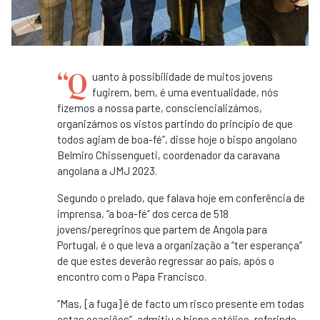
“Q
uanto à possibilidade de muitos jovens
fugirem, bem, é uma eventualidade, nós
fizemos a nossa parte, consciencializámos,
organizámos os vistos partindo do princípio de que
todos agiam de boa-fé”, disse hoje o bispo angolano
Belmiro Chissengueti, coordenador da caravana
angolana a JMJ 2023.
Segundo o prelado, que falava hoje em conferência de
imprensa, “a boa-fé” dos cerca de 518
jovens/peregrinos que partem de Angola para
Portugal, é o que leva a organização a “ter esperança”
de que estes deverão regressar ao país, após o
encontro com o Papa Francisco.
“Mas, [a fuga] é de facto um risco presente em todas
estas ocasiões”, admitiu o bispo católico, referindo