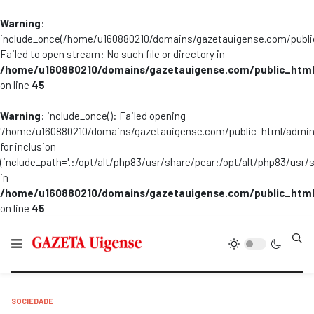
Warning
:
include_once(/home/u160880210/domains/gazetauigense.com/publi
Failed to open stream: No such file or directory in
/home/u160880210/domains/gazetauigense.com/public_html
on line
45
Warning
: include_once(): Failed opening
'/home/u160880210/domains/gazetauigense.com/public_html/admini
for inclusion
(include_path='.:/opt/alt/php83/usr/share/pear:/opt/alt/php83/usr/
in
/home/u160880210/domains/gazetauigense.com/public_html
on line
45
Type
SOCIEDADE