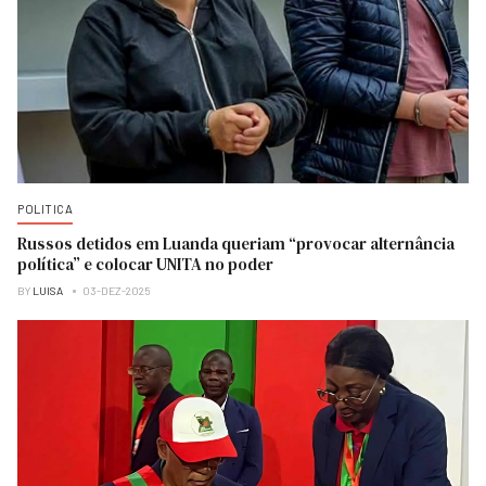
POLITICA
Russos detidos em Luanda queriam “provocar alternância
política” e colocar UNITA no poder
BY
LUISA
03-DEZ-2025