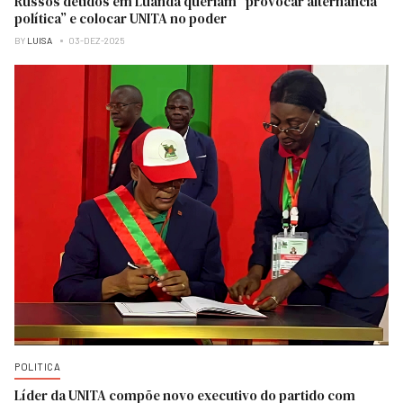
Russos detidos em Luanda queriam “provocar alternância
política” e colocar UNITA no poder
BY
LUISA
03-DEZ-2025
POLITICA
Líder da UNITA compõe novo executivo do partido com