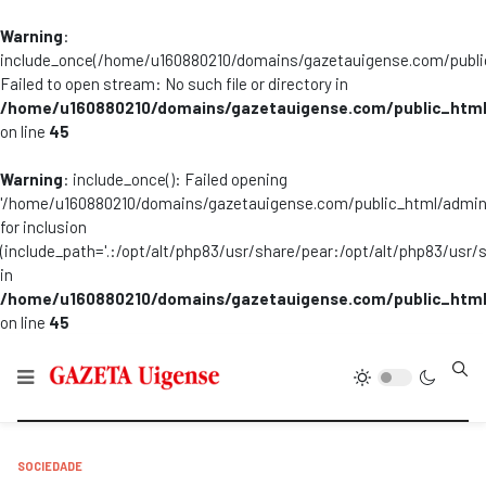
Warning
:
include_once(/home/u160880210/domains/gazetauigense.com/publi
Failed to open stream: No such file or directory in
/home/u160880210/domains/gazetauigense.com/public_html
on line
45
Warning
: include_once(): Failed opening
'/home/u160880210/domains/gazetauigense.com/public_html/admini
for inclusion
(include_path='.:/opt/alt/php83/usr/share/pear:/opt/alt/php83/usr/
in
/home/u160880210/domains/gazetauigense.com/public_html
on line
45
Type
SOCIEDADE