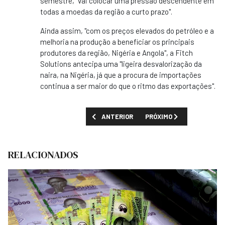
semestre, "vai colocar uma pressão descendente em
todas a moedas da região a curto prazo".
Ainda assim, "com os preços elevados do petróleo e a
melhoria na produção a beneficiar os principais
produtores da região, Nigéria e Angola", a Fitch
Solutions antecipa uma "ligeira desvalorização da
naira, na Nigéria, já que a procura de importações
continua a ser maior do que o ritmo das exportações".
ARTIGO ANTERIOR: COTAÇÃO DO BARRIL BR
PRÓXIMO ARTIGO: FMI EL
ANTERIOR
PRÓXIMO
RELACIONADOS