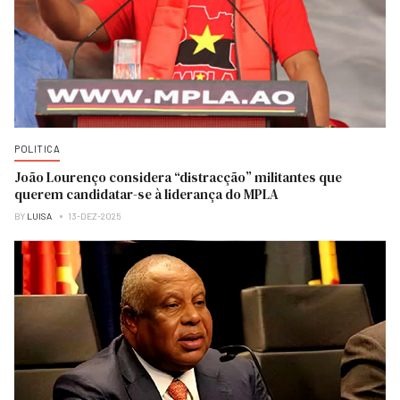
POLITICA
João Lourenço considera “distracção” militantes que
querem candidatar-se à liderança do MPLA
BY
LUISA
13-DEZ-2025