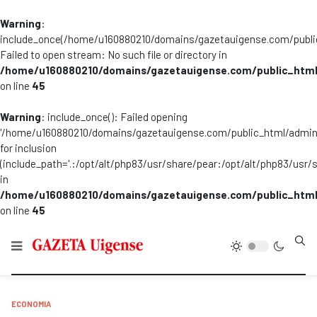
Warning
:
include_once(/home/u160880210/domains/gazetauigense.com/publi
Failed to open stream: No such file or directory in
/home/u160880210/domains/gazetauigense.com/public_html
on line
45
Warning
: include_once(): Failed opening
'/home/u160880210/domains/gazetauigense.com/public_html/admini
for inclusion
(include_path='.:/opt/alt/php83/usr/share/pear:/opt/alt/php83/usr/
in
/home/u160880210/domains/gazetauigense.com/public_html
on line
45
Type
ECONOMIA