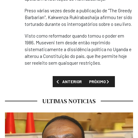
Preso várias vezes desde a publicação de "The Greedy
Barbarian", Kakwenza Rukirabashaija afirmou ter sido
torturado durante os interrogatórios sobre o seu livro.
Visto como reformador quando tomou o poder em
1986, Museveni tem desde então reprimido
sistematicamente a dissidência política no Uganda e
alterou a Constituição do país, que lhe permite hoje
ser reeleito sem quaisquer restrições.
ARTIGO ANTERIOR: CABO-VERDIANOS EM A
PRÓXIMO ARTIGO: CAZAQ
ANTERIOR
PRÓXIMO
ULTIMAS NOTICIAS