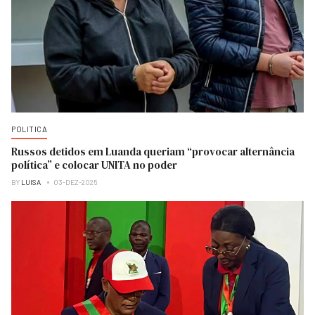
POLITICA
Russos detidos em Luanda queriam “provocar alternância
política” e colocar UNITA no poder
BY
LUISA
03-DEZ-2025