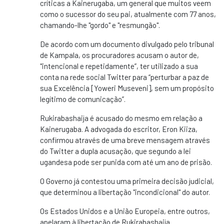
críticas a Kainerugaba, um general que muitos veem
como o sucessor do seu pai, atualmente com 77 anos,
chamando-lhe "gordo" e "resmungão".
De acordo com um documento divulgado pelo tribunal
de Kampala, os procuradores acusam o autor de,
"intencional e repetidamente”, ter utilizado a sua
conta na rede social Twitter para “perturbar a paz de
sua Excelência [Yoweri Museveni], sem um propósito
legítimo de comunicação”.
Rukirabashaija é acusado do mesmo em relação a
Kainerugaba. A advogada do escritor, Eron Kiiza,
confirmou através de uma breve mensagem através
do Twitter a dupla acusação, que segundo a lei
ugandesa pode ser punida com até um ano de prisão.
O Governo já contestou uma primeira decisão judicial,
que determinou a libertação "incondicional" do autor.
Os Estados Unidos e a União Europeia, entre outros,
apelaram à libertação de Rukirabashaija.