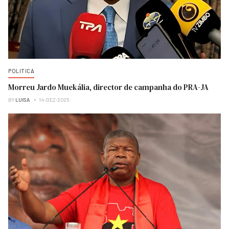
POLITICA
Morreu Jardo Muekália, director de campanha do PRA-JA
BY
LUISA
14-DEZ-2025