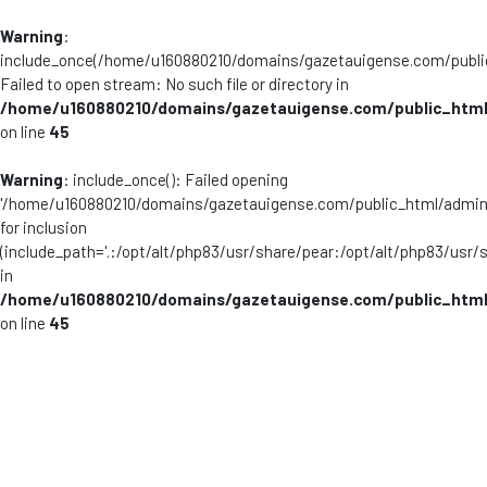
Warning
:
include_once(/home/u160880210/domains/gazetauigense.com/publi
Failed to open stream: No such file or directory in
/home/u160880210/domains/gazetauigense.com/public_html
on line
45
Warning
: include_once(): Failed opening
'/home/u160880210/domains/gazetauigense.com/public_html/admini
for inclusion
(include_path='.:/opt/alt/php83/usr/share/pear:/opt/alt/php83/usr/
in
/home/u160880210/domains/gazetauigense.com/public_html
on line
45