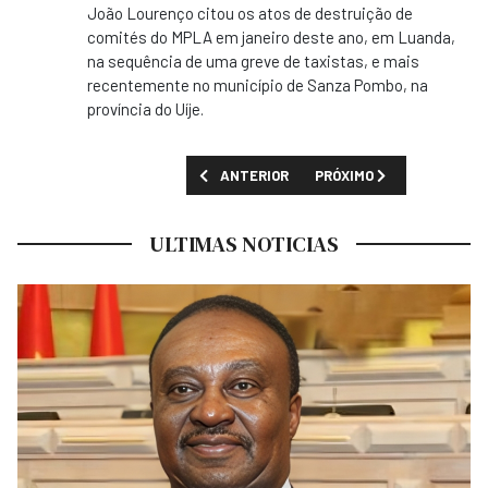
João Lourenço citou os atos de destruição de
comités do MPLA em janeiro deste ano, em Luanda,
na sequência de uma greve de taxistas, e mais
recentemente no município de Sanza Pombo, na
província do Uíje.
ARTIGO ANTERIOR: LÍDER DO MPLA DIZ QU
PRÓXIMO ARTIGO: PRESID
ANTERIOR
PRÓXIMO
ULTIMAS NOTICIAS