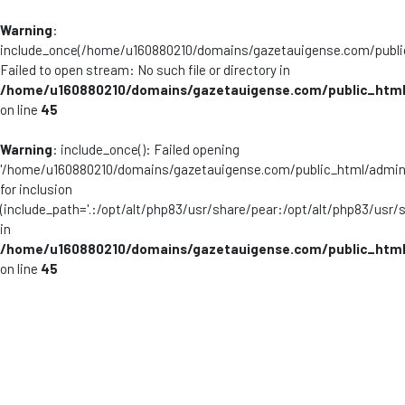
Warning
:
include_once(/home/u160880210/domains/gazetauigense.com/publi
Failed to open stream: No such file or directory in
/home/u160880210/domains/gazetauigense.com/public_html
on line
45
Warning
: include_once(): Failed opening
'/home/u160880210/domains/gazetauigense.com/public_html/admini
for inclusion
(include_path='.:/opt/alt/php83/usr/share/pear:/opt/alt/php83/usr/
in
/home/u160880210/domains/gazetauigense.com/public_html
on line
45