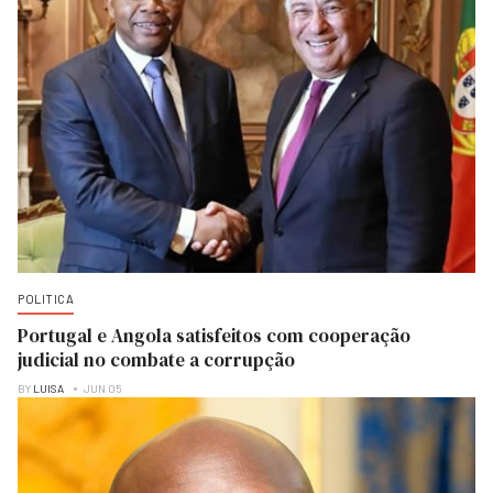
POLITICA
Portugal e Angola satisfeitos com cooperação
judicial no combate a corrupção
BY
LUISA
JUN 05