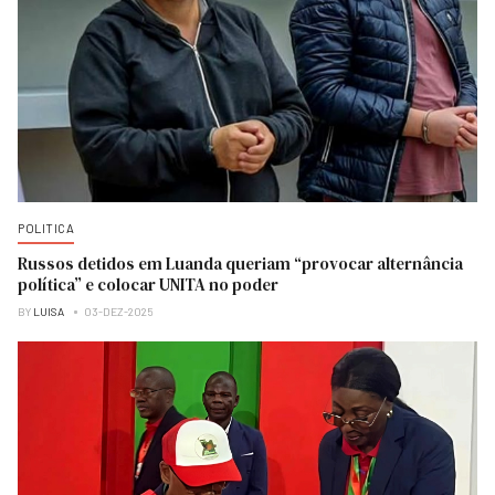
POLITICA
Russos detidos em Luanda queriam “provocar alternância
política” e colocar UNITA no poder
BY
LUISA
03-DEZ-2025