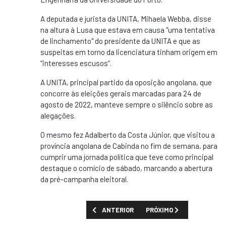
A deputada e jurista da UNITA, Mihaela Webba, disse
na altura à Lusa que estava em causa "uma tentativa
de linchamento" do presidente da UNITA e que as
suspeitas em torno da licenciatura tinham origem em
“interesses escusos”.
A UNITA, principal partido da oposição angolana, que
concorre às eleições gerais marcadas para 24 de
agosto de 2022, manteve sempre o silêncio sobre as
alegações.
O mesmo fez Adalberto da Costa Júnior, que visitou a
província angolana de Cabinda no fim de semana, para
cumprir uma jornada política que teve como principal
destaque o comício de sábado, marcando a abertura
da pré-campanha eleitoral.
ARTIGO ANTERIOR: RESTOS MORTAIS DE N
PRÓXIMO ARTIGO: SABEMO
ANTERIOR
PRÓXIMO