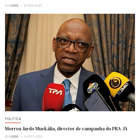
BY
LUISA
18-DEZ-2025
POLITICA
Morreu Jardo Muekália, director de campanha do PRA-JA
BY
LUISA
14-DEZ-2025