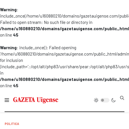
Warning
:
include_once(/home/u160880210/domains/gazetauigense.com/publi
Failed to open stream: No such file or directory in
/home/u160880210/domains/gazetauigense.com/public_html
on line
45
Warning
: include_once(): Failed opening
'/home/u160880210/domains/gazetauigense.com/public_html/admini
for inclusion
(include_path='.:/opt/alt/php83/usr/share/pear:/opt/alt/php83/usr/
in
/home/u160880210/domains/gazetauigense.com/public_html
on line
45
Type
POLITICA