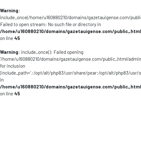
Warning
:
include_once(/home/u160880210/domains/gazetauigense.com/publi
Failed to open stream: No such file or directory in
/home/u160880210/domains/gazetauigense.com/public_html
on line
45
Warning
: include_once(): Failed opening
'/home/u160880210/domains/gazetauigense.com/public_html/admini
for inclusion
(include_path='.:/opt/alt/php83/usr/share/pear:/opt/alt/php83/usr/
in
/home/u160880210/domains/gazetauigense.com/public_html
on line
45