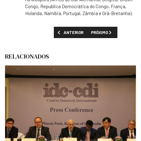
Congo, Republica Democrática do Congo, França,
Holanda, Namíbia, Portugal, Zâmbia e Grã-Bretanha).
ARTIGO ANTERIOR: JOÃO LOURENÇO ASSUM
PRÓXIMO ARTIGO: DEPAR
ANTERIOR
PRÓXIMO
RELACIONADOS